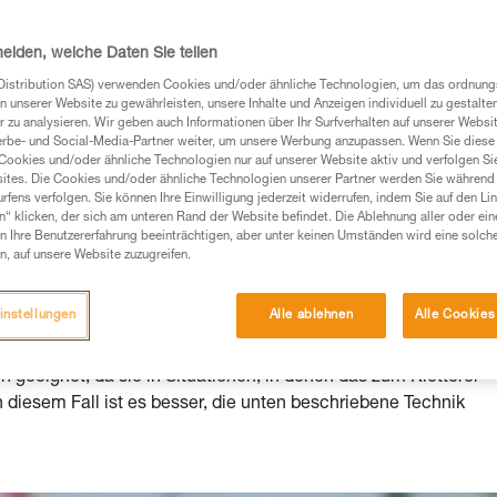
Produkte, um die es in diesem Tech Tipp geht,
heiden, welche Daten Sie teilen
te ziehen. Um diese Zusatzinformationen verstehen zu
auchsanweisung enthaltenen Informationen richtig
Distribution SAS) verwenden Cookies und/oder ähnliche Technologien, um das ordnu
n unserer Website zu gewährleisten, unsere Inhalte und Anzeigen individuell zu gestalte
 zu analysieren. Wir geben auch Informationen über Ihr Surfverhalten auf unserer Websi
 eine entsprechende Ausbildung und ein spezielles
erbe- und Social-Media-Partner weiter, um unsere Werbung anzupassen. Wenn Sie diese 
inem Profi, ob Sie in der Lage sind, den Vorgang
Cookies und/oder ähnliche Technologien nur auf unserer Website aktiv und verfolgen Sie
n eigenständig durchführen.
ites. Die Cookies und/oder ähnliche Technologien unserer Partner werden Sie während 
fens verfolgen. Sie können Ihre Einwilligung jederzeit widerrufen, indem Sie auf den Li
ivität verbundenen Techniken. Möglicherweise gibt es
n“ klicken, der sich am unteren Rand der Website befindet. Die Ablehnung aller oder ein
chrieben werden.
 Ihre Benutzererfahrung beeinträchtigen, aber unter keinen Umständen wird eine solch
n, auf unsere Website zuzugreifen.
hritten
instellungen
Alle ablehnen
Alle Cookies
 geeignet, da sie in Situationen, in denen das zum Kletterer
. In diesem Fall ist es besser, die unten beschriebene Technik