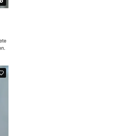
ete
en.