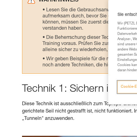
WARNHINWEIS
Lesen Sie die Gebrauchsanweisungen der 
Sie entsc
aufmerksam durch, bevor Sie diesen zu Ra
können, müssen Sie zuerst die in der Gebr
Wir (PETZL 
verstanden haben.
Funktioniere
Datenverkehr
Die Beherrschung dieser Techniken setzt
Analyse-, W
Training voraus. Prüfen Sie zusammen mit e
sind unsere 
alleine sicher zu wiederholen, bevor Sie ih
andere Webs
gesamten Sur
Wir geben Beispiele für die mit Ihrer Akt
Einstellunge
noch andere Techniken, die hier nicht bes
Cookies kann
daran hinder
Technik 1: Sichern in 5 Sc
Cookie-E
Diese Technik ist ausschließlich zum Toprope-Sichern
gerichtete Seil nicht gestrafft ist, nicht funktioniert
„Tunneln" anzuwenden.