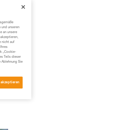
ngsgemäße
n und unseren
te an unsere
akzeptieren,
 nicht auf
Ihres
nk „Cookie-
es Teils dieser
e Ablehnung Sie
 akzeptieren