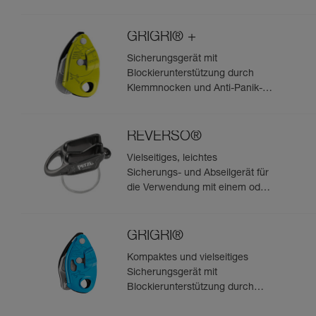
zwei Seilsträngen (zum Abseilen
geeignet)
GRIGRI® +
Sicherungsgerät mit
Blockierunterstützung durch
Klemmnocken und Anti-Panik-
Hebel, optimiert für das Toprope-
Klettern
REVERSO®
Vielseitiges, leichtes
Sicherungs- und Abseilgerät für
die Verwendung mit einem oder
zwei Seilsträngen, das zum
Sichern des Nachsteigenden
vom Standplatz aus geeignet ist
GRIGRI®
Kompaktes und vielseitiges
Sicherungsgerät mit
Blockierunterstützung durch
Klemmnocken, zum Vorstiegs-