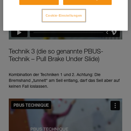
Cookie-Einstellungen
Technik 3 (die so genannte PBUS-
Technik – Pull Brake Under Slide)
Kombination der Techniken 1 und 2. Achtung: Die
Bremshand „tunnelt" am Seil entlang, darf das Seil aber auf
keinen Fall loslassen.