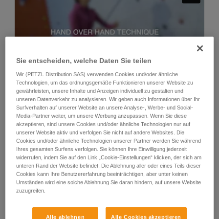
Wir geben Beispiele für die mit Ihrer Aktivität
verbundenen Techniken. Möglicherweise gibt es
noch andere Techniken, die hier nicht
beschrieben werden.
Sie entscheiden, welche Daten Sie teilen
Wir (PETZL Distribution SAS) verwenden Cookies und/oder ähnliche
Technologien, um das ordnungsgemäße Funktionieren unserer Website zu
gewährleisten, unsere Inhalte und Anzeigen individuell zu gestalten und
unseren Datenverkehr zu analysieren. Wir geben auch Informationen über Ihr
Technik 2: „Tunneln"
Surfverhalten auf unserer Website an unsere Analyse-, Werbe- und Social-
Media-Partner weiter, um unsere Werbung anzupassen. Wenn Sie diese
akzeptieren, sind unsere Cookies und/oder ähnliche Technologien nur auf
Diese Technik wird empfohlen, um schnell eine große Menge
unserer Website aktiv und verfolgen Sie nicht auf andere Websites. Die
Seil einzuziehen oder wenn das zum Kletterer gerichtete Seil
Cookies und/oder ähnliche Technologien unserer Partner werden Sie während
nicht gestrafft ist. Achtung: Die Bremshand „tunnelt" am Seil
Ihres gesamten Surfens verfolgen. Sie können Ihre Einwilligung jederzeit
widerrufen, indem Sie auf den Link „Cookie-Einstellungen“ klicken, der sich am
entlang, darf das Seil aber auf keinen Fall loslassen.
unteren Rand der Website befindet. Die Ablehnung aller oder eines Teils dieser
Cookies kann Ihre Benutzererfahrung beeinträchtigen, aber unter keinen
Umständen wird eine solche Ablehnung Sie daran hindern, auf unsere Website
zuzugreifen.
Alle ablehnen
Alle Cookies akzeptieren