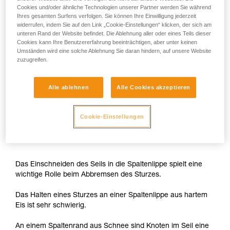
Cookies und/oder ähnliche Technologien unserer Partner werden Sie während
Jedem Seilpartner muss eine ausreichende Seilreserve
Ihres gesamten Surfens verfolgen. Sie können Ihre Einwilligung jederzeit
zum Einrichten eines Flaschenzugs zur Verfügung stehen.
widerrufen, indem Sie auf den Link „Cookie-Einstellungen“ klicken, der sich am
unteren Rand der Website befindet. Die Ablehnung aller oder eines Teils dieser
Cookies kann Ihre Benutzererfahrung beeinträchtigen, aber unter keinen
Umständen wird eine solche Ablehnung Sie daran hindern, auf unsere Website
zuzugreifen.
Alle ablehnen
Alle Cookies akzeptieren
Cookie-Einstellungen
Knoten erleichtern das Abbremsen
Das Einschneiden des Seils in die Spaltenlippe spielt eine
wichtige Rolle beim Abbremsen des Sturzes.
Das Halten eines Sturzes an einer Spaltenlippe aus hartem
Eis ist sehr schwierig.
An einem Spaltenrand aus Schnee sind Knoten im Seil eine