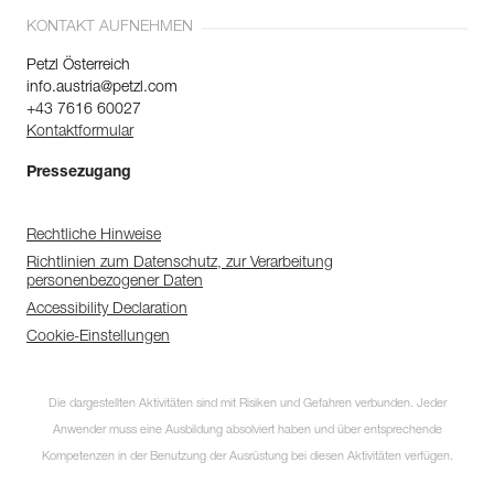
KONTAKT AUFNEHMEN
Petzl Österreich
info.austria@petzl.com
+43 7616 60027
Kontaktformular
Pressezugang
Rechtliche Hinweise
Richtlinien zum Datenschutz, zur Verarbeitung
personenbezogener Daten
Accessibility Declaration
Cookie-Einstellungen
Die dargestellten Aktivitäten sind mit Risiken und Gefahren verbunden. Jeder
Anwender muss eine Ausbildung absolviert haben und über entsprechende
Kompetenzen in der Benutzung der Ausrüstung bei diesen Aktivitäten verfügen.