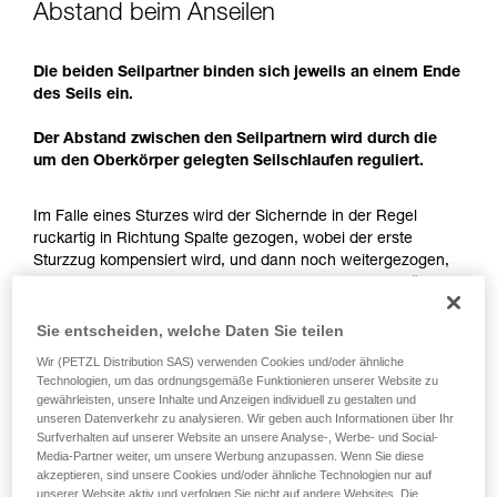
Abstand beim Anseilen
aufmerksam durch, bevor Sie diesen zu Rate
ziehen. Um diese Zusatzinformationen
verstehen zu können, müssen Sie zuerst die in
Die beiden Seilpartner binden sich jeweils an einem Ende
der Gebrauchsanweisung enthaltenen
des Seils ein.
Informationen richtig verstanden haben.
Die Beherrschung dieser Techniken setzt eine
Der Abstand zwischen den Seilpartnern wird durch die
entsprechende Ausbildung und ein spezielles
um den Oberkörper gelegten Seilschlaufen reguliert.
Training voraus. Prüfen Sie zusammen mit
einem Profi, ob Sie in der Lage sind, den
Im Falle eines Sturzes wird der Sichernde in der Regel
Vorgang alleine sicher zu wiederholen, bevor
ruckartig in Richtung Spalte gezogen, wobei der erste
Sie ihn eigenständig durchführen.
Sturzzug kompensiert wird, und dann noch weitergezogen,
Wir geben Beispiele für die mit Ihrer Aktivität
wobei die Bewegung abgebremst und der Sturz endgültig
verbundenen Techniken. Möglicherweise gibt es
gehalten wird. Die Bewegung wird durch die Seillänge
noch andere Techniken, die hier nicht
zwischen dem Sichernden und der Gletscherspalte
beschrieben werden.
Sie entscheiden, welche Daten Sie teilen
ermöglicht.
Wir (PETZL Distribution SAS) verwenden Cookies und/oder ähnliche
Technologien, um das ordnungsgemäße Funktionieren unserer Website zu
Der Seilabstand ermöglicht es, die Gefahr eines
gewährleisten, unsere Inhalte und Anzeigen individuell zu gestalten und
Spaltensturzes auf einen Seilpartner zu beschränken und
unseren Datenverkehr zu analysieren. Wir geben auch Informationen über Ihr
Surfverhalten auf unserer Website an unsere Analyse-, Werbe- und Social-
über einen ausreichenden Spielraum zum Halten des
Media-Partner weiter, um unsere Werbung anzupassen. Wenn Sie diese
Sturzes zu verfügen.
akzeptieren, sind unsere Cookies und/oder ähnliche Technologien nur auf
unserer Website aktiv und verfolgen Sie nicht auf andere Websites. Die