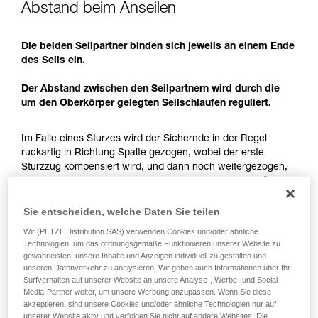
Abstand beim Anseilen
aufmerksam durch, bevor Sie diesen zu Rate
ziehen. Um diese Zusatzinformationen
verstehen zu können, müssen Sie zuerst die in
Die beiden Seilpartner binden sich jeweils an einem Ende
der Gebrauchsanweisung enthaltenen
des Seils ein.
Informationen richtig verstanden haben.
Die Beherrschung dieser Techniken setzt eine
Der Abstand zwischen den Seilpartnern wird durch die
entsprechende Ausbildung und ein spezielles
um den Oberkörper gelegten Seilschlaufen reguliert.
Training voraus. Prüfen Sie zusammen mit
einem Profi, ob Sie in der Lage sind, den
Im Falle eines Sturzes wird der Sichernde in der Regel
Vorgang alleine sicher zu wiederholen, bevor
ruckartig in Richtung Spalte gezogen, wobei der erste
Sie ihn eigenständig durchführen.
Sturzzug kompensiert wird, und dann noch weitergezogen,
Wir geben Beispiele für die mit Ihrer Aktivität
wobei die Bewegung abgebremst und der Sturz endgültig
verbundenen Techniken. Möglicherweise gibt es
gehalten wird. Die Bewegung wird durch die Seillänge
noch andere Techniken, die hier nicht
zwischen dem Sichernden und der Gletscherspalte
beschrieben werden.
Sie entscheiden, welche Daten Sie teilen
ermöglicht.
Wir (PETZL Distribution SAS) verwenden Cookies und/oder ähnliche
Technologien, um das ordnungsgemäße Funktionieren unserer Website zu
Der Seilabstand ermöglicht es, die Gefahr eines
gewährleisten, unsere Inhalte und Anzeigen individuell zu gestalten und
Spaltensturzes auf einen Seilpartner zu beschränken und
unseren Datenverkehr zu analysieren. Wir geben auch Informationen über Ihr
Surfverhalten auf unserer Website an unsere Analyse-, Werbe- und Social-
über einen ausreichenden Spielraum zum Halten des
Media-Partner weiter, um unsere Werbung anzupassen. Wenn Sie diese
Sturzes zu verfügen.
akzeptieren, sind unsere Cookies und/oder ähnliche Technologien nur auf
unserer Website aktiv und verfolgen Sie nicht auf andere Websites. Die