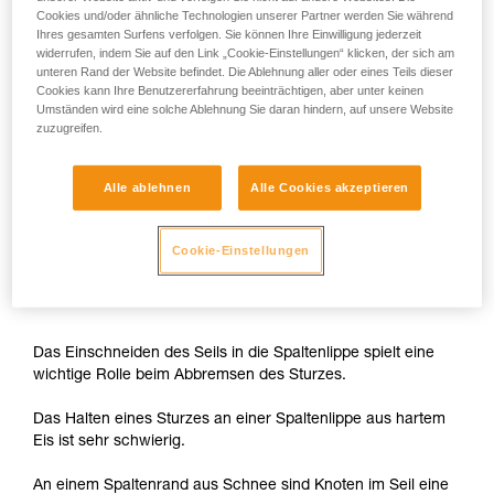
Cookies und/oder ähnliche Technologien unserer Partner werden Sie während
Jedem Seilpartner muss eine ausreichende Seilreserve
Ihres gesamten Surfens verfolgen. Sie können Ihre Einwilligung jederzeit
zum Einrichten eines Flaschenzugs zur Verfügung stehen.
widerrufen, indem Sie auf den Link „Cookie-Einstellungen“ klicken, der sich am
unteren Rand der Website befindet. Die Ablehnung aller oder eines Teils dieser
Cookies kann Ihre Benutzererfahrung beeinträchtigen, aber unter keinen
Umständen wird eine solche Ablehnung Sie daran hindern, auf unsere Website
zuzugreifen.
Alle ablehnen
Alle Cookies akzeptieren
Cookie-Einstellungen
Knoten erleichtern das Abbremsen
Das Einschneiden des Seils in die Spaltenlippe spielt eine
wichtige Rolle beim Abbremsen des Sturzes.
Das Halten eines Sturzes an einer Spaltenlippe aus hartem
Eis ist sehr schwierig.
An einem Spaltenrand aus Schnee sind Knoten im Seil eine