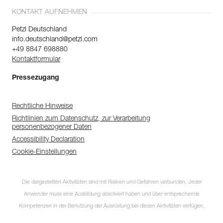
KONTAKT AUFNEHMEN
Petzl Deutschland
info.deutschland@petzl.com
+49 8847 698880
Kontaktformular
Pressezugang
Rechtliche Hinweise
Richtlinien zum Datenschutz, zur Verarbeitung
personenbezogener Daten
Accessibility Declaration
Cookie-Einstellungen
Die dargestellten Aktivitäten sind mit Risiken und Gefahren verbunden. Jeder
Anwender muss eine Ausbildung absolviert haben und über entsprechende
Kompetenzen in der Benutzung der Ausrüstung bei diesen Aktivitäten verfügen.