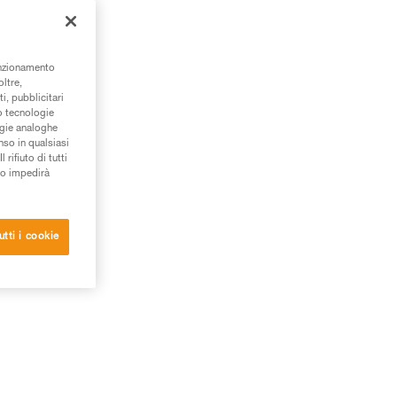
tto
ue,
unzionamento
oltre,
i, pubblicitari
/o tecnologie
ogie analoghe
nso in qualsiasi
rifiuto di tutti
to impedirà
utti i cookie