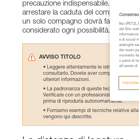
precauzione indispensabile. Ma in ca
arrestare la caduta del compagno, se
Consenso 
un solo compagno dovrà fare da con
Noi (PETZL D
considerato ogni possibilità...
del Sito web,
informazioni 
e di social m
analoghe sar
dei nostri p
momento facen
AVVISO TITOLO
o parte di t
all’utente d
Leggere attentamente le istruzioni tecniche
consultarlo. Dovete aver compreso le inform
ulteriori informazioni.
Impostaz
La padronanza di queste tecniche richie
Verificate con un professionista la vostra ca
prima di riprodurla autonomamente.
Forniamo esempi di tecniche relative alla 
vengono qui descritte.