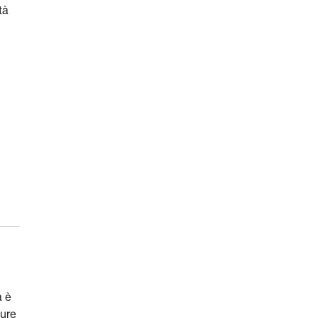
tà
a è
pure