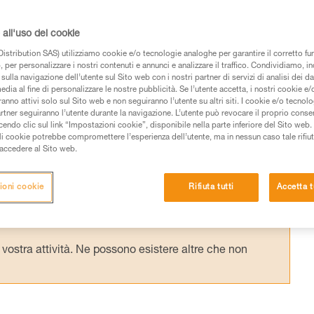
so di caduta in crepaccio, occorre innanzitu
nza trascinare se stessi nel crepaccio. In d
all'uso dei cookie
trappeso. È quindi importante aver
istribution SAS) utilizziamo cookie e/o tecnologie analoghe per garantire il corretto f
 per personalizzare i nostri contenuti e annunci e analizzare il traffico. Condividiamo, in
sulla navigazione dell’utente sul Sito web con i nostri partner di servizi di analisi dei dat
edia al fine di personalizzare le nostre pubblicità. Se l’utente accetta, i nostri cookie e
anno attivi solo sul Sito web e non seguiranno l’utente su altri siti. I cookie e/o tecnol
artner seguiranno l’utente durante la navigazione. L’utente può revocare il proprio conse
do clic sul link “Impostazioni cookie”, disponibile nella parte inferiore del Sito web. Il 
ali cookie potrebbe compromettere l’esperienza dell’utente, ma in nessun caso tale rifiu
i accedere al Sito web.
 dei prodotti utilizzati in questo consiglio prima di
azioni dell’istruzione tecnica per poter capire queste
ioni cookie
Rifiuta tutti
Accetta t
de una formazione ed un addestramento specifico.
pacità di rifare la manovra, da soli, in piena sicurezza,
vostra attività. Ne possono esistere altre che non