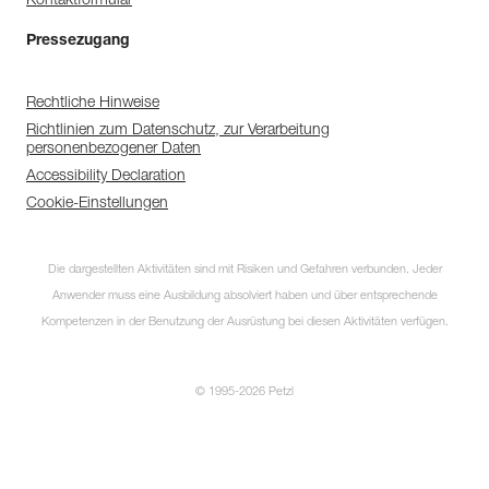
Kontaktformular
Pressezugang
Rechtliche Hinweise
Richtlinien zum Datenschutz, zur Verarbeitung
personenbezogener Daten
Accessibility Declaration
Cookie-Einstellungen
Die dargestellten Aktivitäten sind mit Risiken und Gefahren verbunden. Jeder
Anwender muss eine Ausbildung absolviert haben und über entsprechende
Kompetenzen in der Benutzung der Ausrüstung bei diesen Aktivitäten verfügen.
© 1995-2026 Petzl