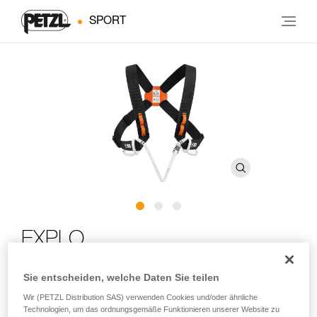
SPORT
EXPLO
Sie entscheiden, welche Daten Sie teilen
Schulterträger zum Positionieren einer CROLL-
Seilklemme vor der Brust mit Materialschlaufen
Wir (PETZL Distribution SAS) verwenden Cookies und/oder ähnliche
Technologien, um das ordnungsgemäße Funktionieren unserer Website zu