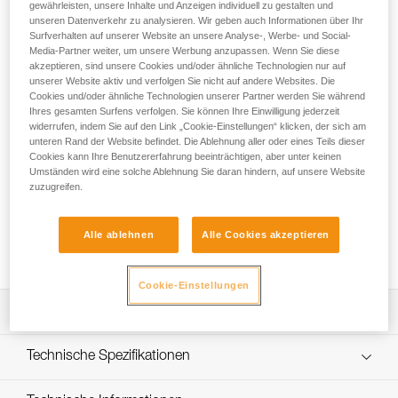
Der EXPLO-Schulterträger hält die CROLL-Seilklemme in der
gewährleisten, unsere Inhalte und Anzeigen individuell zu gestalten und
unseren Datenverkehr zu analysieren. Wir geben auch Informationen über Ihr
richtigen Position vor der Brust, um bei der Höhlenforschung
Surfverhalten auf unserer Website an unsere Analyse-, Werbe- und Social-
die Effizienz und den Komfort beim Aufstieg am Seil zu
Media-Partner weiter, um unsere Werbung anzupassen. Wenn Sie diese
optimieren. Jeder Schulterriemen verfügt über zwei
akzeptieren, sind unsere Cookies und/oder ähnliche Technologien nur auf
Materialschlaufen aus HDPE und zwei weitere
unserer Website aktiv und verfolgen Sie nicht auf andere Websites. Die
Befestigungsmöglichkeiten zum Transportieren der
Cookies und/oder ähnliche Technologien unserer Partner werden Sie während
Ausrüstung. Das X-Design gewährleistet eine optimale
Ihres gesamten Surfens verfolgen. Sie können Ihre Einwilligung jederzeit
widerrufen, indem Sie auf den Link „Cookie-Einstellungen“ klicken, der sich am
Positionierung auf den Schultern und der Brustriemen
unteren Rand der Website befindet. Die Ablehnung aller oder eines Teils dieser
ermöglicht es, die Spannung der Bruststeigklemme präzise
Cookies kann Ihre Benutzererfahrung beeinträchtigen, aber unter keinen
zu justieren.
Umständen wird eine solche Ablehnung Sie daran hindern, auf unsere Website
zuzugreifen.
Du brauchst Hilfe, um den passenden Gurt zu finden?
DEN PASSENDEN GURT FINDEN
Alle ablehnen
Alle Cookies akzeptieren
Cookie-Einstellungen
Leistungsverzeichnis
Effizienz und einfaches Handling für den Aufstieg am Seil:
Technische Spezifikationen
- ermöglicht die richtige Positionierung einer CROLL-
Bruststeigklemme beim Aufstieg am Seil
Material: hochdichtes Polyethylen (HDPE),