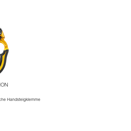
ION
che Handsteigklemme