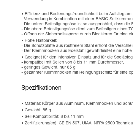
Effizienz und Bedienungsfreundlichkeit beim Aufstieg am 
- Verwendung in Kombination mit einer BASIC-Seilklemme
- Die untere Befestigungsöse ist so ausgerichtet, dass die
- Die obere Befestigungsöse dient zum Befestigen eines TOR
- Öffnen der Sicherheitssperre durch Blockieren für eine 
Hohe Haltbarkeit:
- Die Schutzplatte aus rostfreiem Stahl erhöht die Verschleiß
- Der Klemmnocken aus Edelstahl gewährleistet eine hohe 
Geeignet für den intensiven Einsatz und für die Speläolog
- kompatibel mit Seilen von 8 bis 11 mm Durchmesser,
- geringes Gewicht, nur 85 g,
- gezahnter Klemmnocken mit Reinigungsschlitz für eine op
Spezifikationen
Material: Körper aus Aluminium, Klemmnocken und Schutz
Gewicht: 85 g
Seil-Kompatibilität: 8 bis 11 mm
Zertifizierung(en): CE EN 567, UIAA, NFPA 2500 Technic