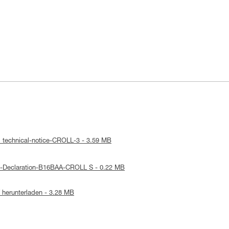
: technical-notice-CROLL-3 - 3.59 MB
E-Declaration-B16BAA-CROLL S - 0.22 MB
herunterladen - 3.28 MB