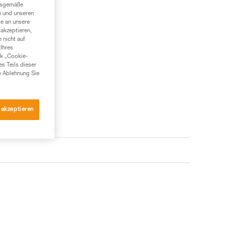
ngsgemäße
n und unseren
te an unsere
akzeptieren,
 nicht auf
Ihres
nk „Cookie-
es Teils dieser
e Ablehnung Sie
 akzeptieren