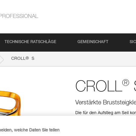
PROFESSIONAL
TECHNISCHE RATSCHLÄGE
GEMEINSCHAFT
SI
®
CROLL
S
®
CROLL
Verstärkte Bruststeigkl
Die für den Aufstieg am Seil k
und einfach zu bedienen. Die V
Aufstiegs. Die aus rostfreiem St
und schützt den Bereich vor Se
heiden, welche Daten Sie teilen
geeignet.