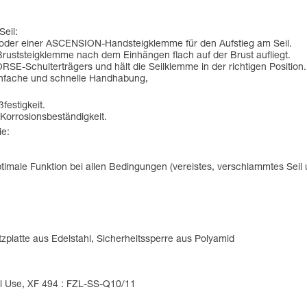
Seil:
 oder einer ASCENSION-Handsteigklemme für den Aufstieg am Seil.
 Bruststeigklemme nach dem Einhängen flach auf der Brust aufliegt.
SE-Schulterträgers und hält die Seilklemme in der richtigen Position.
einfache und schnelle Handhabung,
festigkeit.
Korrosionsbeständigkeit.
ie:
timale Funktion bei allen Bedingungen (vereistes, verschlammtes Seil 
platte aus Edelstahl, Sicherheitssperre aus Polyamid
al Use, XF 494 : FZL-SS-Q10/11