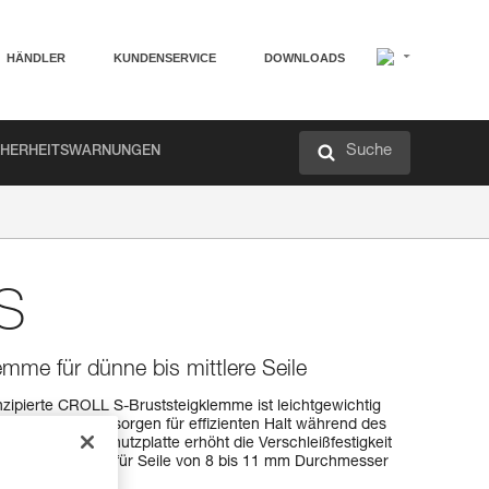
HÄNDLER
KUNDENSERVICE
DOWNLOADS
Suche
CHERHEITSWARNUNGEN
S
emme für dünne bis mittlere Seile
onzipierte CROLL S-Bruststeigklemme ist leichtgewichtig
erbindungsösen sorgen für effizienten Halt während des
ahl gefertigte Schutzplatte erhöht die Verschleißfestigkeit
ilreibung. Sie ist für Seile von 8 bis 11 mm Durchmesser