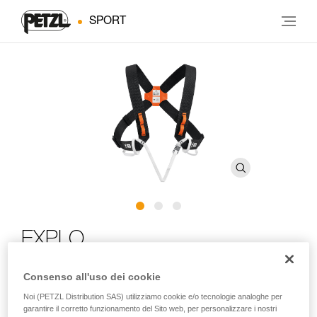
SPORT
EXPLO
Consenso all'uso dei cookie
Bretelle di posizionamento per CROLL, con
portamateriale
Noi (PETZL Distribution SAS) utilizziamo cookie e/o tecnologie analoghe per
garantire il corretto funzionamento del Sito web, per personalizzare i nostri