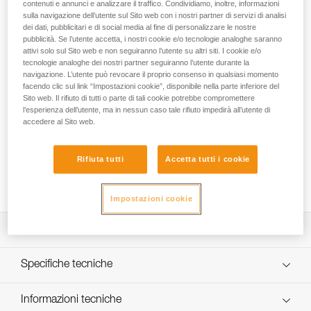
Le bretelle EXPLO consentono di posizionare e mantenere in
contenuti e annunci e analizzare il traffico. Condividiamo, inoltre, informazioni
sulla navigazione dell’utente sul Sito web con i nostri partner di servizi di analisi
posizione corretta il bloccante ventrale CROLL, per
dei dati, pubblicitari e di social media al fine di personalizzare le nostre
ottimizzare l’efficacia ed il comfort delle risalite su corda in
pubblicità. Se l’utente accetta, i nostri cookie e/o tecnologie analoghe saranno
speleologia. Ogni bretella è dotata di due portamateriali in
attivi solo sul Sito web e non seguiranno l’utente su altri siti. I cookie e/o
PEHD e due passanti che consentono il trasporto del
tecnologie analoghe dei nostri partner seguiranno l’utente durante la
materiale. La costruzione a X garantisce il posizionamento
navigazione. L’utente può revocare il proprio consenso in qualsiasi momento
corretto sulle spalle e la fettuccia pettorale consente di
facendo clic sul link “Impostazioni cookie”, disponibile nella parte inferiore del
Sito web. Il rifiuto di tutti o parte di tali cookie potrebbe compromettere
regolare con precisione la tensione del bloccante ventrale.
l’esperienza dell’utente, ma in nessun caso tale rifiuto impedirà all’utente di
accedere al Sito web.
Avete bisogno d'aiuto per trovare l'imbragatura che fa per
voi?
Rifiuta tutti
Accetta tutti i cookie
TROVARE L'IMBRAGATURA GIUSTA
Impostazioni cookie
Descrizione
Efficacia e semplicità di utilizzo per le risalite su corda:
Specifiche tecniche
- permette di posizionare efficacemente un bloccante
ventrale CROLL nelle risalite su corda,
Materiali: polietilene ad alta densità (PEHD), poliuretano
Informazioni tecniche
- due portamateriali in polietilene ad alta densità (PEHD) e
termoplastico (TPU), poliestere, acciaio