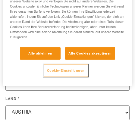
unserer Website aktiv und verfolgen Sie nicht auf andere Websites. Die
Cookies und/oder ähnliche Technologien unserer Partner werden Sie während
VORNAME
*
Ihres gesamten Surfens verfolgen. Sie können Ihre Einwilligung jederzeit
widerrufen, indem Sie auf den Link „Cookie-Einstellungen“ klicken, der sich am
unteren Rand der Website befindet. Die Ablehnung aller oder eines Teils dieser
Cookies kann Ihre Benutzererfahrung beeinträchtigen, aber unter keinen
Umständen wird eine solche Ablehnung Sie daran hindern, auf unsere Website
zuzugreifen.
NAME
*
Alle ablehnen
Alle Cookies akzeptieren
E-MAIL
*
Cookie-Einstellungen
LAND
*