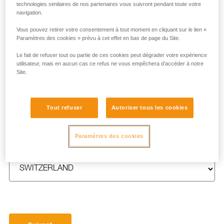
technologies similaires de nos partenaires vous suivront pendant toute votre
navigation.
Vous pouvez retirer votre consentement à tout moment en cliquant sur le lien «
Paramètres des cookies » prévu à cet effet en bas de page du Site.
NOM
*
Le fait de refuser tout ou partie de ces cookies peut dégrader votre expérience
utilisateur, mais en aucun cas ce refus ne vous empêchera d’accéder à notre
Site.
E-MAIL
*
Tout refuser
Autoriser tous les cookies
Paramètres des cookies
PAYS
*