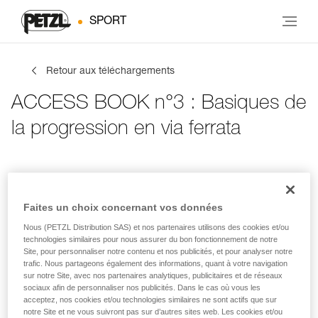
SPORT
Retour aux téléchargements
ACCESS BOOK n°3 : Basiques de
la progression en via ferrata
Infos de contact
Tes activités
Langue
Faites un choix concernant vos données
Nous (PETZL Distribution SAS) et nos partenaires utilisons des cookies et/ou
Infos de contact
technologies similaires pour nous assurer du bon fonctionnement de notre
Site, pour personnaliser notre contenu et nos publicités, et pour analyser notre
trafic. Nous partageons également des informations, quant à votre navigation
Inscris tes coordonnées
sur notre Site, avec nos partenaires analytiques, publicitaires et de réseaux
sociaux afin de personnaliser nos publicités. Dans le cas où vous les
acceptez, nos cookies et/ou technologies similaires ne sont actifs que sur
PRÉNOM
*
notre Site et ne vous suivront pas sur d’autres sites web. Les cookies et/ou