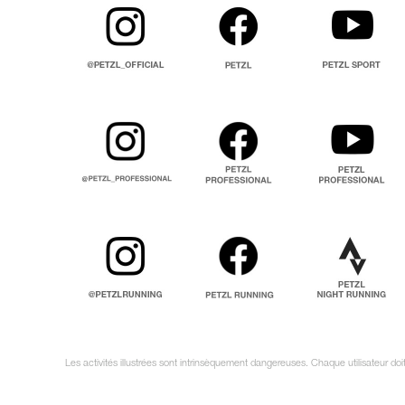
Les activités illustrées sont intrinsèquement dangereuses. Chaque utilisateur d