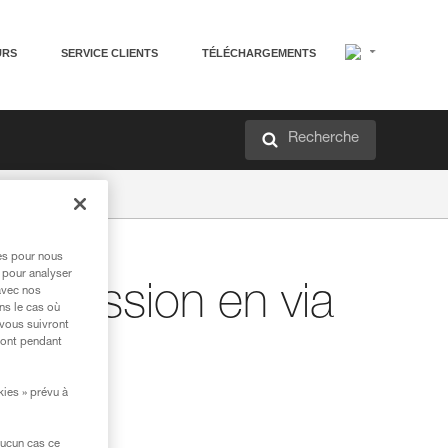
URS
SERVICE CLIENTS
TÉLÉCHARGEMENTS
Recherche
res pour nous
 pour analyser
ogression en via
avec nos
ns le cas où
 vous suivront
ront pendant
kies » prévu à
aucun cas ce