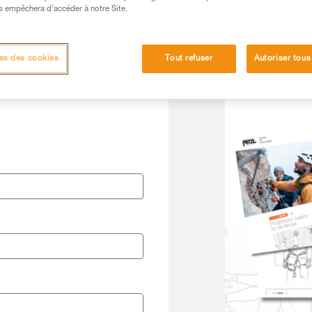
s empêchera d’accéder à notre Site.
Langue
es des cookies
Tout refuser
Autoriser tous