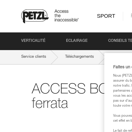
SPORT
VERTICALITÉ
ECLAIRAGE
CONSEILS T
Service clients
Téléchargements
ACCESS BOO
Faites un
Nous (PETZL 
assurer du b
ACCESS BOOK n°3
notre trafic
partenaires 
vous les acc
ferrata
pas sur d’au
toute votre 
Vous pouvez 
cet effet en
Le fait de r