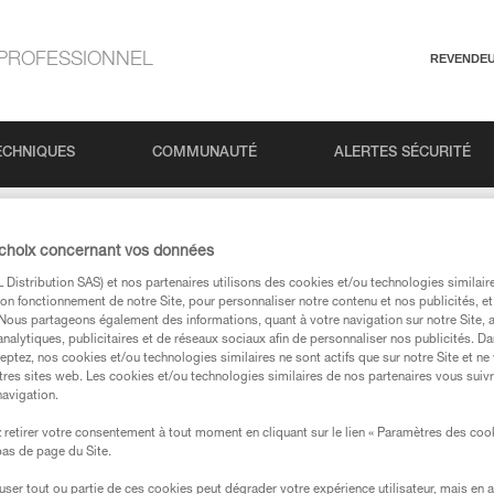
PROFESSIONNEL
REVENDE
ECHNIQUES
COMMUNAUTÉ
ALERTES SÉCURITÉ
K n°3 : Basiques de la progression en via ferrata
 choix concernant vos données
Distribution SAS) et nos partenaires utilisons des cookies et/ou technologies similai
on fonctionnement de notre Site, pour personnaliser notre contenu et nos publicités, et
 : Basiques de la pr
. Nous partageons également des informations, quant à votre navigation sur notre Site, 
analytiques, publicitaires et de réseaux sociaux afin de personnaliser nos publicités. Da
eptez, nos cookies et/ou technologies similaires ne sont actifs que sur notre Site et ne
tres sites web. Les cookies et/ou technologies similaires de nos partenaires vous suiv
navigation.
retirer votre consentement à tout moment en cliquant sur le lien « Paramètres des coo
 bas de page du Site.
efuser tout ou partie de ces cookies peut dégrader votre expérience utilisateur, mais en 