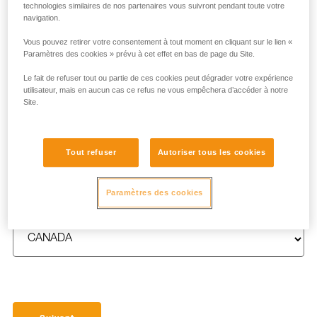
technologies similaires de nos partenaires vous suivront pendant toute votre
navigation.
Vous pouvez retirer votre consentement à tout moment en cliquant sur le lien «
Paramètres des cookies » prévu à cet effet en bas de page du Site.
NOM
*
Le fait de refuser tout ou partie de ces cookies peut dégrader votre expérience
utilisateur, mais en aucun cas ce refus ne vous empêchera d’accéder à notre
Site.
E-MAIL
*
Tout refuser
Autoriser tous les cookies
Paramètres des cookies
PAYS
*