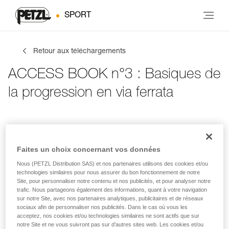
SPORT
Retour aux téléchargements
ACCESS BOOK n°3 : Basiques de
la progression en via ferrata
Infos de contact
Tes activités
Langue
Faites un choix concernant vos données
Nous (PETZL Distribution SAS) et nos partenaires utilisons des cookies et/ou
Infos de contact
technologies similaires pour nous assurer du bon fonctionnement de notre
Site, pour personnaliser notre contenu et nos publicités, et pour analyser notre
trafic. Nous partageons également des informations, quant à votre navigation
Inscris tes coordonnées
sur notre Site, avec nos partenaires analytiques, publicitaires et de réseaux
sociaux afin de personnaliser nos publicités. Dans le cas où vous les
acceptez, nos cookies et/ou technologies similaires ne sont actifs que sur
PRÉNOM
*
notre Site et ne vous suivront pas sur d’autres sites web. Les cookies et/ou