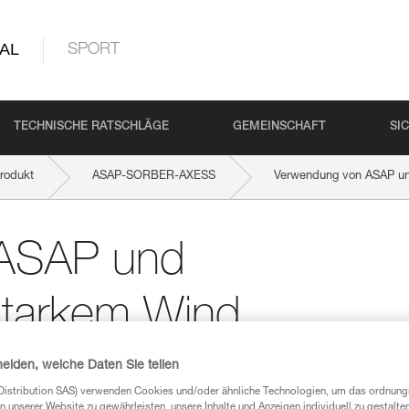
AL
SPORT
TECHNISCHE RATSCHLÄGE
GEMEINSCHAFT
SI
rodukt
ASAP-SORBER-AXESS
Verwendung von ASAP u
 ASAP und
tarkem Wind
heiden, welche Daten Sie teilen
Distribution SAS) verwenden Cookies und/oder ähnliche Technologien, um das ordnu
n unserer Website zu gewährleisten, unsere Inhalte und Anzeigen individuell zu gestalte