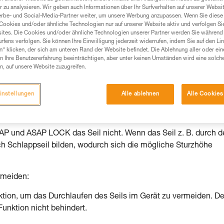
 zu analysieren. Wir geben auch Informationen über Ihr Surfverhalten auf unserer Websi
Produkte, um die es in diesem Tech Tipp geht,
erbe- und Social-Media-Partner weiter, um unsere Werbung anzupassen. Wenn Sie diese 
Cookies und/oder ähnliche Technologien nur auf unserer Website aktiv und verfolgen Sie
te ziehen. Um diese Zusatzinformationen verstehen zu
ites. Die Cookies und/oder ähnliche Technologien unserer Partner werden Sie während 
auchsanweisung enthaltenen Informationen richtig
fens verfolgen. Sie können Ihre Einwilligung jederzeit widerrufen, indem Sie auf den Li
n“ klicken, der sich am unteren Rand der Website befindet. Die Ablehnung aller oder ein
 Ihre Benutzererfahrung beeinträchtigen, aber unter keinen Umständen wird eine solch
 eine entsprechende Ausbildung und ein spezielles
n, auf unsere Website zuzugreifen.
inem Profi, ob Sie in der Lage sind, den Vorgang
n eigenständig durchführen.
instellungen
Alle ablehnen
Alle Cookies
ivität verbundenen Techniken. Möglicherweise gibt es
chrieben werden.
SAP und ASAP LOCK das Seil nicht. Wenn das Seil z. B. durch 
h Schlappseil bilden, wodurch sich die mögliche Sturzhöhe
rmeiden:
ion, um das Durchlaufen des Seils im Gerät zu vermeiden. De
unktion nicht behindert.