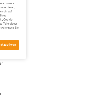
te an unsere
akzeptieren,
 nicht auf
Ihres
nk „Cookie-
es Teils dieser
e Ablehnung Sie
 akzeptieren
den
r