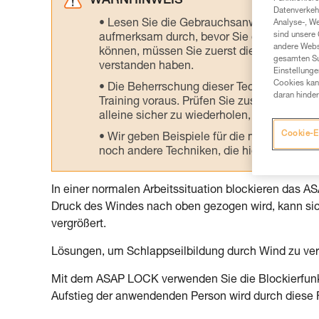
WARNHINWEIS
Datenverkehr
Lesen Sie die Gebrauchsanweisungen der 
Analyse-, W
sind unsere 
aufmerksam durch, bevor Sie diesen zu Ra
andere Webs
können, müssen Sie zuerst die in der Gebr
gesamten Sur
verstanden haben.
Einstellunge
Cookies kann
Die Beherrschung dieser Techniken setzt
daran hinder
Training voraus. Prüfen Sie zusammen mit e
alleine sicher zu wiederholen, bevor Sie ih
Cookie-E
Wir geben Beispiele für die mit Ihrer Akt
noch andere Techniken, die hier nicht bes
In einer normalen Arbeitssituation blockieren das A
Druck des Windes nach oben gezogen wird, kann sic
vergrößert.
Lösungen, um Schlappseilbildung durch Wind zu ve
Mit dem ASAP LOCK verwenden Sie die Blockierfunkt
Aufstieg der anwendenden Person wird durch diese F