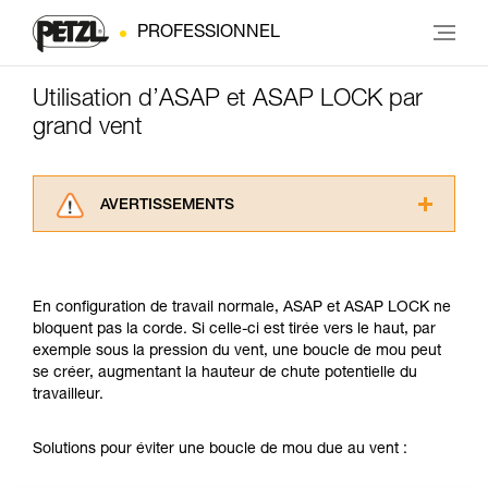
PROFESSIONNEL
Utilisation d’ASAP et ASAP LOCK par
grand vent
AVERTISSEMENTS
Lisez attentivement les notices techniques des
produits utilisés dans ce conseil avant de le
consulter. Vous devez avoir compris les
En configuration de travail normale, ASAP et ASAP LOCK ne
informations de la notice technique pour
bloquent pas la corde. Si celle-ci est tirée vers le haut, par
pouvoir comprendre ce complément
exemple sous la pression du vent, une boucle de mou peut
d’informations.
se créer, augmentant la hauteur de chute potentielle du
Maîtriser ces techniques nécessite une
travailleur.
formation et un entraînement spécifique. Validez
avec un professionnel votre capacité à refaire
la manipulation, seul, en toute sécurité, avant
Solutions pour éviter une boucle de mou due au vent :
de la reproduire en autonomie.
Nous donnons des exemples de techniques