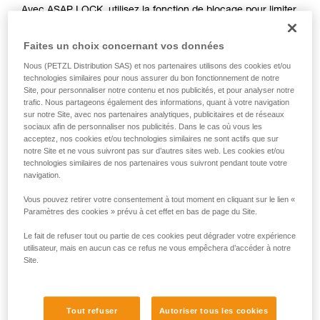
Avec ASAP LOCK, utilisez la fonction de blocage pour limiter
liées à votre activité. Il peut en exister d’autres
la circulation de la corde dans l'appareil. Cette fonction
que nous ne décrivons pas ici.
n'empêche pas les déplacements de l'utilisateur vers le
Faites un choix concernant vos données
haut.
Nous (PETZL Distribution SAS) et nos partenaires utilisons des cookies et/ou
technologies similaires pour nous assurer du bon fonctionnement de notre
Avec ASAP, sans fonction de blocage, d’autres techniques
Site, pour personnaliser notre contenu et nos publicités, et pour analyser notre
trafic. Nous partageons également des informations, quant à votre navigation
peuvent être utilisées :
sur notre Site, avec nos partenaires analytiques, publicitaires et de réseaux
sociaux afin de personnaliser nos publicités. Dans le cas où vous les
Retenue de la corde par un équipier au sol
acceptez, nos cookies et/ou technologies similaires ne sont actifs que sur
notre Site et ne vous suivront pas sur d’autres sites web. Les cookies et/ou
Lest en bout de corde
technologies similaires de nos partenaires vous suivront pendant toute votre
Connexion du bout de corde à un ancrage
navigation.
Vous pouvez retirer votre consentement à tout moment en cliquant sur le lien «
Ces trois options doivent être étudiées dans le plan de
Paramètres des cookies » prévu à cet effet en bas de page du Site.
secours, dans tous les cas, une analyse des risques
spécifiques à la situation doit être réalisée.
Le fait de refuser tout ou partie de ces cookies peut dégrader votre expérience
utilisateur, mais en aucun cas ce refus ne vous empêchera d’accéder à notre
Site.
Tout refuser
Autoriser tous les cookies