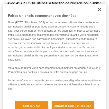
Avec ASAP LOCK, utilisez la fonction de blocage pour limiter
liées à votre activité. Il peut en exister d’autres
la circulation de la corde dans l'appareil. Cette fonction
que nous ne décrivons pas ici.
n'empêche pas les déplacements de l'utilisateur vers le
Faites un choix concernant vos données
haut.
Nous (PETZL Distribution SAS) et nos partenaires utilisons des cookies et/ou
technologies similaires pour nous assurer du bon fonctionnement de notre
Avec ASAP, sans fonction de blocage, d’autres techniques
Site, pour personnaliser notre contenu et nos publicités, et pour analyser notre
trafic. Nous partageons également des informations, quant à votre navigation
peuvent être utilisées :
sur notre Site, avec nos partenaires analytiques, publicitaires et de réseaux
sociaux afin de personnaliser nos publicités. Dans le cas où vous les
Retenue de la corde par un équipier au sol
acceptez, nos cookies et/ou technologies similaires ne sont actifs que sur
notre Site et ne vous suivront pas sur d’autres sites web. Les cookies et/ou
Lest en bout de corde
technologies similaires de nos partenaires vous suivront pendant toute votre
Connexion du bout de corde à un ancrage
navigation.
Vous pouvez retirer votre consentement à tout moment en cliquant sur le lien «
Ces trois options doivent être étudiées dans le plan de
Paramètres des cookies » prévu à cet effet en bas de page du Site.
secours, dans tous les cas, une analyse des risques
spécifiques à la situation doit être réalisée.
Le fait de refuser tout ou partie de ces cookies peut dégrader votre expérience
utilisateur, mais en aucun cas ce refus ne vous empêchera d’accéder à notre
Site.
Tout refuser
Autoriser tous les cookies