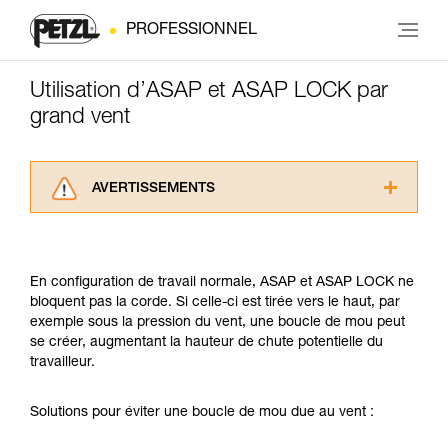
PROFESSIONNEL
Utilisation d’ASAP et ASAP LOCK par
grand vent
AVERTISSEMENTS
Lisez attentivement les notices techniques des
produits utilisés dans ce conseil avant de le
consulter. Vous devez avoir compris les
En configuration de travail normale, ASAP et ASAP LOCK ne
informations de la notice technique pour
bloquent pas la corde. Si celle-ci est tirée vers le haut, par
pouvoir comprendre ce complément
exemple sous la pression du vent, une boucle de mou peut
d’informations.
se créer, augmentant la hauteur de chute potentielle du
Maîtriser ces techniques nécessite une
travailleur.
formation et un entraînement spécifique. Validez
avec un professionnel votre capacité à refaire
la manipulation, seul, en toute sécurité, avant
Solutions pour éviter une boucle de mou due au vent :
de la reproduire en autonomie.
Nous donnons des exemples de techniques