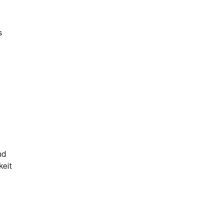
s
nd
keit