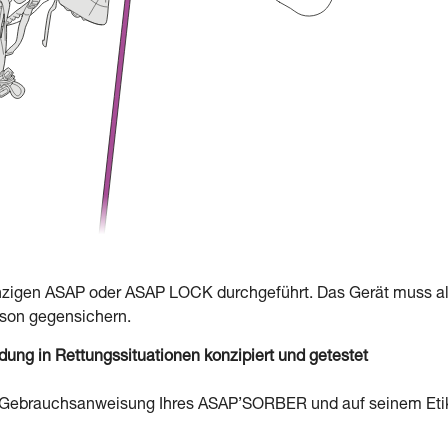
inzigen ASAP oder ASAP LOCK durchgeführt. Das Gerät muss a
erson gegensichern.
g in Rettungssituationen konzipiert und getestet
er Gebrauchsanweisung Ihres ASAP’SORBER und auf seinem Eti