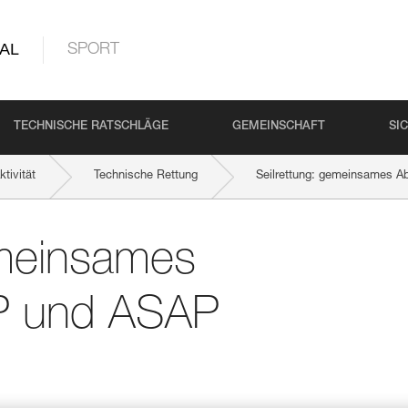
AL
SPORT
TECHNISCHE RATSCHLÄGE
GEMEINSCHAFT
SI
tivität
Technische Rettung
Seilrettung: gemeinsames 
emeinsames
AP und ASAP