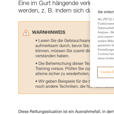
Eine im Gurt hängende verletzte Pers
werden, z. B. indem sich das Teammi
Sie entsc
Wir (PETZL 
Funktioniere
Datenverkehr
WARNHINWEIS
Analyse-, W
sind unsere 
Lesen Sie die Gebrauchsanweisungen der 
andere Webs
aufmerksam durch, bevor Sie diesen zu Ra
gesamten Sur
Einstellunge
können, müssen Sie zuerst die in der Gebr
Cookies kann
verstanden haben.
daran hinder
Die Beherrschung dieser Techniken setzt
Training voraus. Prüfen Sie zusammen mit e
Cookie-E
alleine sicher zu wiederholen, bevor Sie ih
Wir geben Beispiele für die mit Ihrer Akt
noch andere Techniken, die hier nicht bes
Diese Rettungssituation ist ein Ausnahmefall, in d