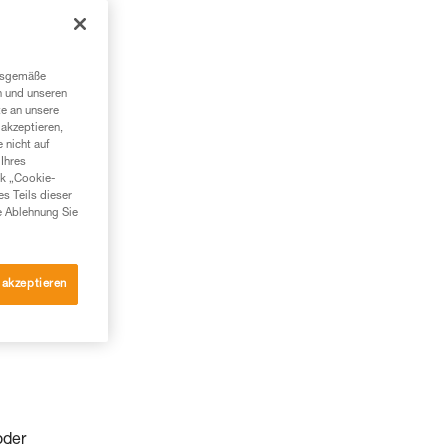
ngsgemäße
n und unseren
te an unsere
akzeptieren,
 nicht auf
Ihres
nk „Cookie-
es Teils dieser
e Ablehnung Sie
 akzeptieren
oder