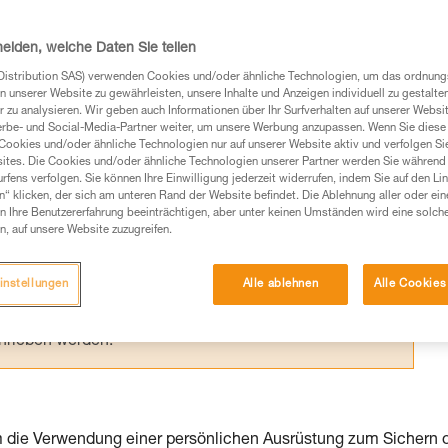
on muss schnell aus der Situation befreit
tglied zusammen mit ihr abseilt.
heiden, welche Daten Sie teilen
Distribution SAS) verwenden Cookies und/oder ähnliche Technologien, um das ordnu
n unserer Website zu gewährleisten, unsere Inhalte und Anzeigen individuell zu gestalte
 zu analysieren. Wir geben auch Informationen über Ihr Surfverhalten auf unserer Websi
erbe- und Social-Media-Partner weiter, um unsere Werbung anzupassen. Wenn Sie diese 
Cookies und/oder ähnliche Technologien nur auf unserer Website aktiv und verfolgen Sie
Produkte, um die es in diesem Tech Tipp geht,
ites. Die Cookies und/oder ähnliche Technologien unserer Partner werden Sie während 
te ziehen. Um diese Zusatzinformationen verstehen zu
fens verfolgen. Sie können Ihre Einwilligung jederzeit widerrufen, indem Sie auf den Li
n“ klicken, der sich am unteren Rand der Website befindet. Die Ablehnung aller oder ein
auchsanweisung enthaltenen Informationen richtig
 Ihre Benutzererfahrung beeinträchtigen, aber unter keinen Umständen wird eine solch
n, auf unsere Website zuzugreifen.
 eine entsprechende Ausbildung und ein spezielles
inem Profi, ob Sie in der Lage sind, den Vorgang
instellungen
Alle ablehnen
Alle Cookies
n eigenständig durchführen.
ivität verbundenen Techniken. Möglicherweise gibt es
chrieben werden.
em die Verwendung einer persönlichen Ausrüstung zum Sichern 