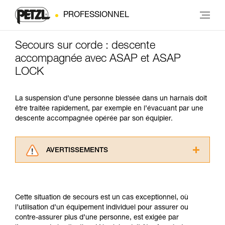
PROFESSIONNEL
Secours sur corde : descente
accompagnée avec ASAP et ASAP
LOCK
La suspension d’une personne blessée dans un harnais doit
être traitée rapidement, par exemple en l’évacuant par une
descente accompagnée opérée par son équipier.
AVERTISSEMENTS
Lisez attentivement les notices techniques des
produits utilisés dans ce conseil avant de le
consulter. Vous devez avoir compris les
Cette situation de secours est un cas exceptionnel, où
informations de la notice technique pour
l’utilisation d’un équipement individuel pour assurer ou
pouvoir comprendre ce complément
contre-assurer plus d’une personne, est exigée par
d’informations.