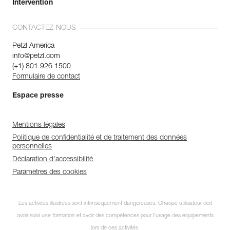
Intervention
CONTACTEZ-NOUS
Petzl America
info@petzl.com
(+1) 801 926 1500
Formulaire de contact
Espace presse
Mentions légales
Politique de confidentialité et de traitement des données
personnelles
Déclaration d'accessibilité
Paramètres des cookies
Les activités illustrées sont intrinsèquement dangereuses. Chaque utilisateur doit
avoir suivi une formation et avoir des compétences pour l’usage des équipements
lors de ces activités.