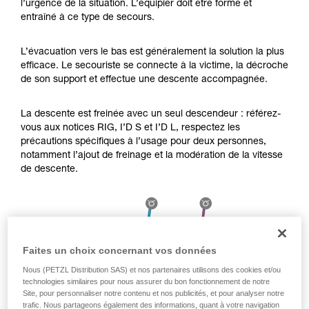
l’urgence de la situation. L’équipier doit être formé et
Maîtriser ces techniques nécessite une
entraîné à ce type de secours.
formation et un entraînement spécifique. Validez
avec un professionnel votre capacité à refaire
la manipulation, seul, en toute sécurité, avant
L’évacuation vers le bas est généralement la solution la plus
de la reproduire en autonomie.
efficace. Le secouriste se connecte à la victime, la décroche
Nous donnons des exemples de techniques
de son support et effectue une descente accompagnée.
liées à votre activité. Il peut en exister d’autres
que nous ne décrivons pas ici.
La descente est freinée avec un seul descendeur : référez-
vous aux notices RIG, I’D S et I’D L, respectez les
précautions spécifiques à l’usage pour deux personnes,
notamment l’ajout de freinage et la modération de la vitesse
de descente.
Faites un choix concernant vos données
Nous (PETZL Distribution SAS) et nos partenaires utilisons des cookies et/ou
technologies similaires pour nous assurer du bon fonctionnement de notre
Site, pour personnaliser notre contenu et nos publicités, et pour analyser notre
trafic. Nous partageons également des informations, quant à votre navigation