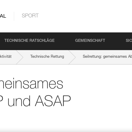
AL
SPORT
TECHNISCHE RATSCHLÄGE
GEMEINSCHAFT
SI
tivität
Technische Rettung
Seilrettung: gemeinsames 
emeinsames
AP und ASAP