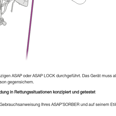
inzigen ASAP oder ASAP LOCK durchgeführt. Das Gerät muss a
erson gegensichern.
g in Rettungssituationen konzipiert und getestet
er Gebrauchsanweisung Ihres ASAP’SORBER und auf seinem Eti