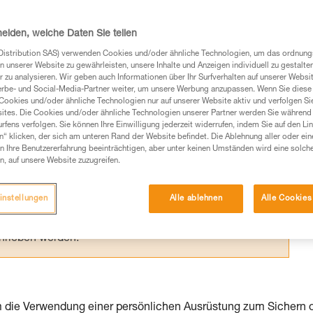
on muss schnell aus der Situation befreit
tglied zusammen mit ihr abseilt.
heiden, welche Daten Sie teilen
Distribution SAS) verwenden Cookies und/oder ähnliche Technologien, um das ordnu
n unserer Website zu gewährleisten, unsere Inhalte und Anzeigen individuell zu gestalte
 zu analysieren. Wir geben auch Informationen über Ihr Surfverhalten auf unserer Websi
erbe- und Social-Media-Partner weiter, um unsere Werbung anzupassen. Wenn Sie diese 
Cookies und/oder ähnliche Technologien nur auf unserer Website aktiv und verfolgen Sie
Produkte, um die es in diesem Tech Tipp geht,
ites. Die Cookies und/oder ähnliche Technologien unserer Partner werden Sie während 
te ziehen. Um diese Zusatzinformationen verstehen zu
fens verfolgen. Sie können Ihre Einwilligung jederzeit widerrufen, indem Sie auf den Li
n“ klicken, der sich am unteren Rand der Website befindet. Die Ablehnung aller oder ein
auchsanweisung enthaltenen Informationen richtig
 Ihre Benutzererfahrung beeinträchtigen, aber unter keinen Umständen wird eine solch
n, auf unsere Website zuzugreifen.
 eine entsprechende Ausbildung und ein spezielles
inem Profi, ob Sie in der Lage sind, den Vorgang
instellungen
Alle ablehnen
Alle Cookies
n eigenständig durchführen.
ivität verbundenen Techniken. Möglicherweise gibt es
chrieben werden.
em die Verwendung einer persönlichen Ausrüstung zum Sichern 