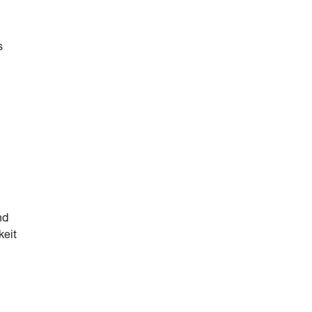
s
nd
keit