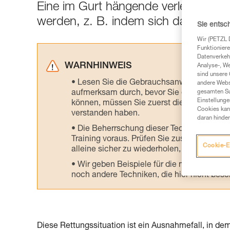
Eine im Gurt hängende verletzte Pers
werden, z. B. indem sich das Teammi
Sie entsc
Wir (PETZL 
Funktioniere
Datenverkehr
WARNHINWEIS
Analyse-, W
sind unsere 
Lesen Sie die Gebrauchsanweisungen der 
andere Webs
aufmerksam durch, bevor Sie diesen zu Ra
gesamten Sur
Einstellunge
können, müssen Sie zuerst die in der Gebr
Cookies kann
verstanden haben.
daran hinder
Die Beherrschung dieser Techniken setzt
Training voraus. Prüfen Sie zusammen mit e
Cookie-E
alleine sicher zu wiederholen, bevor Sie ih
Wir geben Beispiele für die mit Ihrer Akt
noch andere Techniken, die hier nicht bes
Diese Rettungssituation ist ein Ausnahmefall, in d