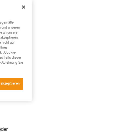
ngsgemäße
n und unseren
te an unsere
akzeptieren,
 nicht auf
Ihres
nk „Cookie-
es Teils dieser
e Ablehnung Sie
 akzeptieren
oder