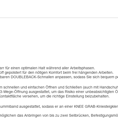
tarr für einen optimalen Halt während aller Arbeitsphasen.
ff gepolstert für den nötigen Komfort beim frei hängenden Arbeiten.
tellbaren DOUBLEBACK-Schnallen anpassen, sodass Sie sich bequem po
um schnellen und einfachen Öffnen und Schließen (auch mit Handschuh
 3-Wege-Öffnung ausgestattet, um das Risiko einer unbeabsichtigten Ö
ntaktfläche versehen, um die richtige Einstellung beizubehalten.
m Gummiband ausgestattet, sodass er an einer KNEE GRAB-Kniesteigkl
öglichen das Anbringen von bis zu zwei Seilbrücken, Befestigungsmög