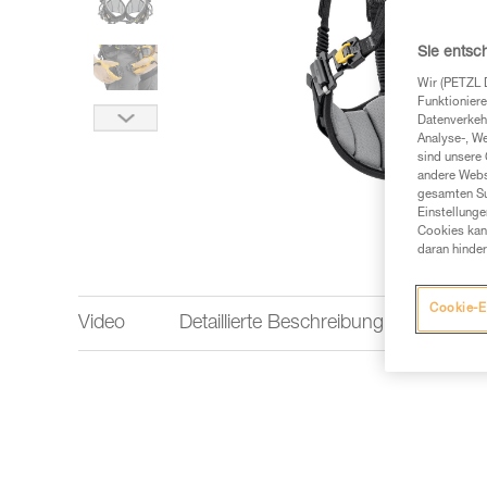
Sie entsc
Wir (PETZL 
Funktioniere
Datenverkehr
Analyse-, W
sind unsere 
andere Webs
gesamten Sur
Einstellunge
Cookies kann
daran hinder
Cookie-E
Video
Detaillierte Beschreibung
Techn