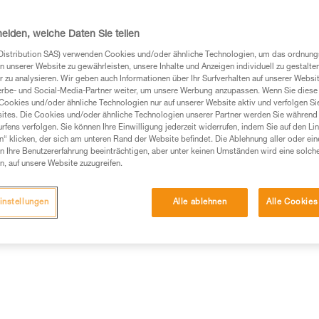
Halt zu gewährleisten. Dank de
einfach anbringen. Der Neigung
DOUBLEBACK-Schnallen mit Anti
heiden, welche Daten Sie teilen
Weiterlesen
Distribution SAS) verwenden Cookies und/oder ähnliche Technologien, um das ordnu
n unserer Website zu gewährleisten, unsere Inhalte und Anzeigen individuell zu gestalte
 zu analysieren. Wir geben auch Informationen über Ihr Surfverhalten auf unserer Websi
Einen Händler finden
erbe- und Social-Media-Partner weiter, um unsere Werbung anzupassen. Wenn Sie diese 
Cookies und/oder ähnliche Technologien nur auf unserer Website aktiv und verfolgen Sie
ites. Die Cookies und/oder ähnliche Technologien unserer Partner werden Sie während 
fens verfolgen. Sie können Ihre Einwilligung jederzeit widerrufen, indem Sie auf den Li
n“ klicken, der sich am unteren Rand der Website befindet. Die Ablehnung aller oder ein
 Ihre Benutzererfahrung beeinträchtigen, aber unter keinen Umständen wird eine solch
n, auf unsere Website zuzugreifen.
instellungen
Alle ablehnen
Alle Cookies
Weitere Produkt
ische Informationen
Wartung