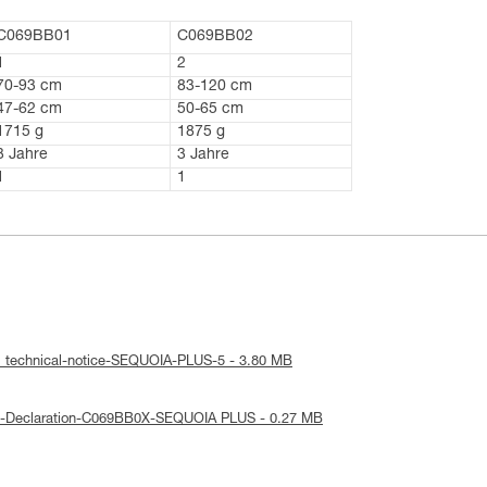
C069BB01
C069BB02
1
2
70-93 cm
83-120 cm
47-62 cm
50-65 cm
1715 g
1875 g
3 Jahre
3 Jahre
1
1
: technical-notice-SEQUOIA-PLUS-5 - 3.80 MB
UE-Declaration-C069BB0X-SEQUOIA PLUS - 0.27 MB