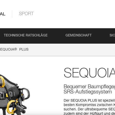
AL
SPORT
TECHNISCHE RATSCHLÄGE
GEMEINSCHAFT
SI
®
SEQUOIA
PLUS
SEQUOI
Bequemer Baumpflegegur
SRS-Aufstiegssystem
Der SEQUOIA PLUS ist speziell
besten Kompromiss zwischen Ko
suchen. Der ultrabequeme SEQ
zudem sind der Hüftgurt und di