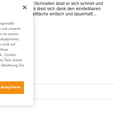
n öffnenden FAST-Schnallen lässt er sich schnell und
swinkel des Gurts lässt sich dank den einstellbaren
-Rutsch-Kontaktfläche einfach und dauerhaft...
ngsgemäße
n und unseren
te an unsere
akzeptieren,
 nicht auf
Ihres
nk „Cookie-
es Teils dieser
e Ablehnung Sie
 akzeptieren
e