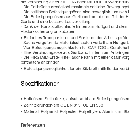
die Verbindung eines ZILLON- oder MICROFLIP-Verbindungs
- Die Seilbrücke ermöglicht maximale seitliche Bewegungsfr
- Die seitlichen Befestigungsösen sind beweglich, um sic
- Die Befestigungsösen aus Gurtband am oberen Teil der H
Gurts und eine bessere Lastverteilung.
- Dank der Kunststoffschlaufe hinten am Hüftgurt und dem
Absturzsicherung umzubauen.
Einfaches Transportieren und Sortieren der Arbeitsgeräte
- Sechs vorgeformte Materialschlaufen verteilt am Hüftgurt.
- Vier Befestigungsmöglichkeiten für CARITOOL-Gerätehalt
- Eine Verbindungsöse aus Gurtband hinten zum Anbringen 
- Die FIRSTAID-Erste-Hilfe-Tasche kann mit einer dafür v
(enthalten) anbringen.
Befestigungsmöglichkeit für ein Sitzbrett mithilfe der V
Spezifikationen
Halteösen: Seilbrücke, aufschraubbare Befestigungsösen,
Zertifizierungen(en):CE EN 813, CE EN 358
Material: Polyamid, Polyester, Polyethylen, Aluminium, St
Referenzen