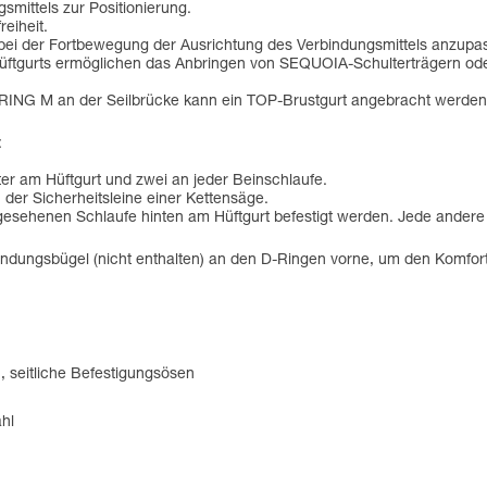
mittels zur Positionierung.
eiheit.
h bei der Fortbewegung der Ausrichtung des Verbindungsmittels anzupa
üftgurts ermöglichen das Anbringen von SEQUOIA-Schulterträgern oder
 RING M an der Seilbrücke kann ein TOP-Brustgurt angebracht werden, 
:
er am Hüftgurt und zwei an jeder Beinschlaufe.
der Sicherheitsleine einer Kettensäge.
orgesehenen Schlaufe hinten am Hüftgurt befestigt werden. Jede ander
erbindungsbügel (nicht enthalten) an den D-Ringen vorne, um den Komfo
 seitliche Befestigungsösen
ahl