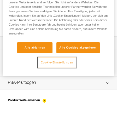
unserer Website aktiv und verfolgen Sie nicht auf andere Websites. Die
Cookies und/oder ähnliche Technologien unserer Partner werden Sie während
Ihres gesamten Surfens verfolgen. Sie können Ihre Einwilligung jederzeit
widerrufen, indem Sie auf den Link „Cookie-Einstellungen“ klicken, der sich am
Installation des ZIGZAG für den Zugang und
unteren Rand der Website befindet. Die Ablehnung aller oder eines Teils dieser
die Arbeit im Baum mittels SRS
Cookies kann Ihre Benutzererfahrung beeinträchtigen, aber unter keinen
Umständen wird eine solche Ablehnung Sie daran hindern, auf unsere Website
zuzugreifen.
Die Gebrauchsanleitung herunterladen
Alle ablehnen
Alle Cookies akzeptieren
Technical Notice
App zur Kontrolle und Überprüfung Ihrer PSA-
Cookie-Einstellungen
Entdecken Sie ePPEcentre
Bestände
Ablauf der PSA-Prüfung
verif-EPI-harnais-PRO-procedure-DE
PSA-Prüfbogen
verif-EPI-harnais-PRO-suivi-DE
Produktseite ansehen