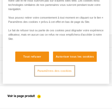
notre Site et ne vous suivront pas sur d’autres sites web. Les cookies et/ou
technologies similaires de nos partenaires vous suivront pendant toute votre
navigation.
Installation du ZIGZAG en SRS pour l’accès
Vous pouvez retirer votre consentement à tout moment en cliquant sur le lien «
et le travail dans l’arbre
Paramètres des cookies » prévu à cet effet en bas de page du Site.
Le fait de refuser tout ou partie de ces cookies peut dégrader votre expérience
utilisateur, mais en aucun cas ce refus ne vous empêchera d’accéder à notre
Site.
Télécharger la notice technique (PDF)
Technical Notice
App pour contrôler et suivre vos EPI
Tout refuser
Autoriser tous les cookies
découvrez ePPEcentre
Procédure de vérification EPI
Paramètres des cookies
verif-EPI-harnais-PRO-procedure-FR
Fiche de suivi EPI
verif-EPI-harnais-PRO-suivi-FR
Voir la page produit