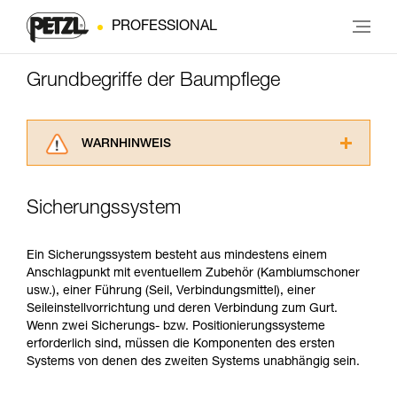
PROFESSIONAL
Grundbegriffe der Baumpflege
WARNHINWEIS
Lesen Sie die Gebrauchsanweisungen der
Produkte, um die es in diesem Tech Tipp geht,
Sicherungssystem
aufmerksam durch, bevor Sie diesen zu Rate
ziehen. Um diese Zusatzinformationen
verstehen zu können, müssen Sie zuerst die in
Ein Sicherungssystem besteht aus mindestens einem
der Gebrauchsanweisung enthaltenen
Anschlagpunkt mit eventuellem Zubehör (Kambiumschoner
Informationen richtig verstanden haben.
usw.), einer Führung (Seil, Verbindungsmittel), einer
Die Beherrschung dieser Techniken setzt eine
Seileinstellvorrichtung und deren Verbindung zum Gurt.
entsprechende Ausbildung und ein spezielles
Wenn zwei Sicherungs- bzw. Positionierungssysteme
Training voraus. Prüfen Sie zusammen mit
erforderlich sind, müssen die Komponenten des ersten
einem Profi, ob Sie in der Lage sind, den
Systems von denen des zweiten Systems unabhängig sein.
Vorgang alleine sicher zu wiederholen, bevor
Sie ihn eigenständig durchführen.