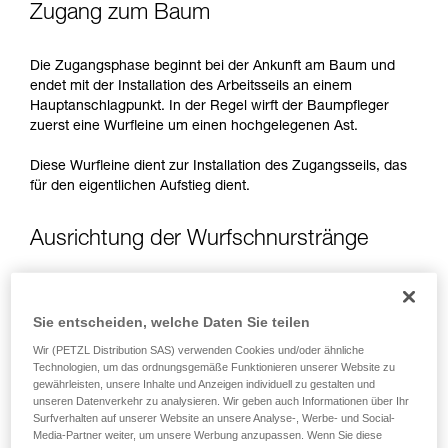
Zugang zum Baum
Wir geben Beispiele für die mit Ihrer Aktivität
verbundenen Techniken. Möglicherweise gibt es
noch andere Techniken, die hier nicht
Die Zugangsphase beginnt bei der Ankunft am Baum und
beschrieben werden.
endet mit der Installation des Arbeitsseils an einem
Hauptanschlagpunkt. In der Regel wirft der Baumpfleger
zuerst eine Wurfleine um einen hochgelegenen Ast.
Diese Wurfleine dient zur Installation des Zugangsseils, das
für den eigentlichen Aufstieg dient.
Ausrichtung der Wurfschnurstränge
Bei der Installation eines Zugangsseils im Doppelstrang
müssen die Stränge der Wurfleine parallel laufen: Der
Sie entscheiden, welche Daten Sie teilen
Baumpfleger vergewissert sich, dass beide Stränge
Wir (PETZL Distribution SAS) verwenden Cookies und/oder ähnliche
nebeneinander laufen und nicht durch einen oder mehrere
Technologien, um das ordnungsgemäße Funktionieren unserer Website zu
Zweige getrennt sind.
gewährleisten, unsere Inhalte und Anzeigen individuell zu gestalten und
unseren Datenverkehr zu analysieren. Wir geben auch Informationen über Ihr
Surfverhalten auf unserer Website an unsere Analyse-, Werbe- und Social-
Arbeitsphase
Media-Partner weiter, um unsere Werbung anzupassen. Wenn Sie diese