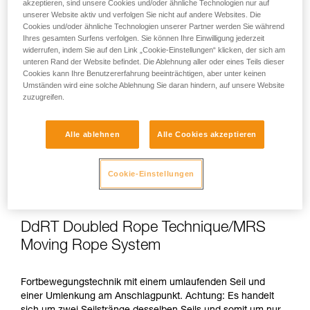
akzeptieren, sind unsere Cookies und/oder ähnliche Technologien nur auf
unserer Website aktiv und verfolgen Sie nicht auf andere Websites. Die
Die Arbeitsphase umfasst die Fortbewegung im Baum zu
Cookies und/oder ähnliche Technologien unserer Partner werden Sie während
den Schneidstellen und die Schneidvorgänge.
Ihres gesamten Surfens verfolgen. Sie können Ihre Einwilligung jederzeit
widerrufen, indem Sie auf den Link „Cookie-Einstellungen“ klicken, der sich am
unteren Rand der Website befindet. Die Ablehnung aller oder eines Teils dieser
Fortbewegung
Cookies kann Ihre Benutzererfahrung beeinträchtigen, aber unter keinen
Umständen wird eine solche Ablehnung Sie daran hindern, auf unsere Website
zuzugreifen.
Bei der Fortbewegung kann sich der Baumpfleger auf ein
am Hauptanschlagpunkt installiertes Sicherungssystem
Alle ablehnen
Alle Cookies akzeptieren
beschränken. Entsprechend den in den jeweiligen Ländern
geltenden Gesetzesvorschriften wird ein zweites
Sicherungssystem empfohlen oder vorgeschrieben, wenn
Cookie-Einstellungen
das Seil des ersten Systems einen Neigungswinkel von über
45° aufweist.
DdRT Doubled Rope Technique/MRS
Moving Rope System
Fortbewegungstechnik mit einem umlaufenden Seil und
einer Umlenkung am Anschlagpunkt. Achtung: Es handelt