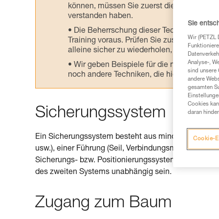
können, müssen Sie zuerst die in der Gebr
verstanden haben.
Sie entsc
Die Beherrschung dieser Techniken setzt
Wir (PETZL 
Training voraus. Prüfen Sie zusammen mit e
Funktioniere
alleine sicher zu wiederholen, bevor Sie ih
Datenverkehr
Analyse-, W
Wir geben Beispiele für die mit Ihrer Akt
sind unsere 
noch andere Techniken, die hier nicht bes
andere Webs
gesamten Sur
Einstellunge
Cookies kann
Sicherungssystem
daran hinder
Ein Sicherungssystem besteht aus mindestens ein
Cookie-E
usw.), einer Führung (Seil, Verbindungsmittel), eine
Sicherungs- bzw. Positionierungssysteme erforderl
des zweiten Systems unabhängig sein.
Zugang zum Baum