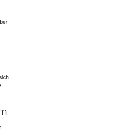
ber
sich
s
em
m