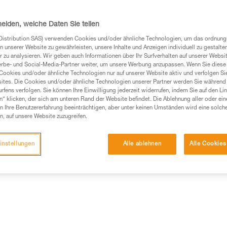
auchsanweisung enthaltenen Informationen richtig
heiden, welche Daten Sie teilen
 eine entsprechende Ausbildung und ein spezielles
Distribution SAS) verwenden Cookies und/oder ähnliche Technologien, um das ordnu
inem Profi, ob Sie in der Lage sind, den Vorgang
n unserer Website zu gewährleisten, unsere Inhalte und Anzeigen individuell zu gestalte
n eigenständig durchführen.
 zu analysieren. Wir geben auch Informationen über Ihr Surfverhalten auf unserer Websi
erbe- und Social-Media-Partner weiter, um unsere Werbung anzupassen. Wenn Sie diese 
ivität verbundenen Techniken. Möglicherweise gibt es
Cookies und/oder ähnliche Technologien nur auf unserer Website aktiv und verfolgen Sie
chrieben werden.
ites. Die Cookies und/oder ähnliche Technologien unserer Partner werden Sie während 
fens verfolgen. Sie können Ihre Einwilligung jederzeit widerrufen, indem Sie auf den Li
n“ klicken, der sich am unteren Rand der Website befindet. Die Ablehnung aller oder ein
 Ihre Benutzererfahrung beeinträchtigen, aber unter keinen Umständen wird eine solch
n, auf unsere Website zuzugreifen.
em Anschlagpunkt mit eventuellem Zubehör (Kambiumschoner
instellungen
Alle ablehnen
Alle Cookies
r Seileinstellvorrichtung und deren Verbindung zum Gurt. Wenn z
ich sind, müssen die Komponenten des ersten Systems von de