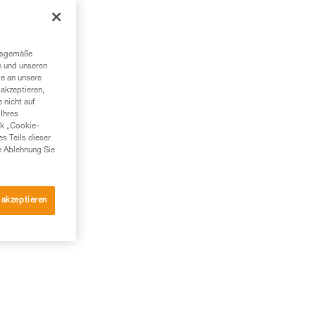
ngsgemäße
n und unseren
te an unsere
akzeptieren,
 nicht auf
Ihres
nk „Cookie-
es Teils dieser
e Ablehnung Sie
 akzeptieren
wei
nen