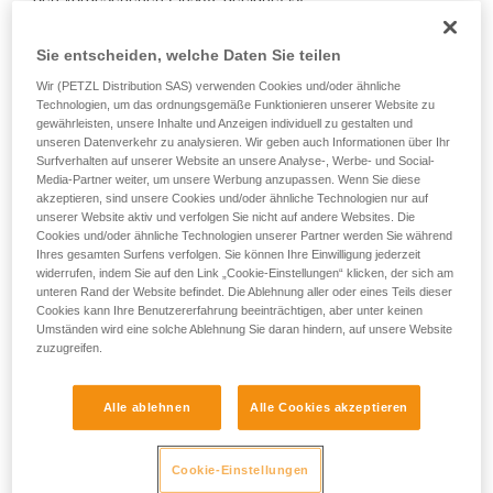
den vorgesehenen Einsatz geeignet ist.
Training voraus. Prüfen Sie zusammen mit
einem Profi, ob Sie in der Lage sind, den
• Vergewissern Sie sich, dass der Querschnitt des
Sie entscheiden, welche Daten Sie teilen
Vorgang alleine sicher zu wiederholen, bevor
Karabiners geeignet ist.
Sie ihn eigenständig durchführen.
Wir (PETZL Distribution SAS) verwenden Cookies und/oder ähnliche
Technologien, um das ordnungsgemäße Funktionieren unserer Website zu
Wir geben Beispiele für die mit Ihrer Aktivität
• Vergewissern Sie sich, dass der Karabiner nicht in der
gewährleisten, unsere Inhalte und Anzeigen individuell zu gestalten und
verbundenen Techniken. Möglicherweise gibt es
Verbindungsöse des Geräts blockiert wird.
unseren Datenverkehr zu analysieren. Wir geben auch Informationen über Ihr
noch andere Techniken, die hier nicht
Surfverhalten auf unserer Website an unsere Analyse-, Werbe- und Social-
beschrieben werden.
• Prüfen Sie die Möglichkeit, dass sich der Karabiner falsch
Media-Partner weiter, um unsere Werbung anzupassen. Wenn Sie diese
positioniert und in dieser Position bleibt.
akzeptieren, sind unsere Cookies und/oder ähnliche Technologien nur auf
unserer Website aktiv und verfolgen Sie nicht auf andere Websites. Die
Cookies und/oder ähnliche Technologien unserer Partner werden Sie während
• Vergewissern Sie sich, dass sich die Elemente des
Ihres gesamten Surfens verfolgen. Sie können Ihre Einwilligung jederzeit
Systems und die Hülse des Karabiners nicht gegenseitig
widerrufen, indem Sie auf den Link „Cookie-Einstellungen“ klicken, der sich am
behindern.
unteren Rand der Website befindet. Die Ablehnung aller oder eines Teils dieser
Cookies kann Ihre Benutzererfahrung beeinträchtigen, aber unter keinen
Umständen wird eine solche Ablehnung Sie daran hindern, auf unsere Website
Hinweis
zuzugreifen.
Machen Sie bei Geräten mit einem flexiblen Ring, der den
Karabiner in der richtigen Position hält (ZIGZAG, PIRANA
Alle ablehnen
Alle Cookies akzeptieren
usw.), einen Kompatibilitätstest, wenn Sie den Karabiner
wechseln. Es kann sein, dass der flexible Ring durch den
Cookie-Einstellungen
ersten Karabiner verformt wurde und den zweiten dann nicht