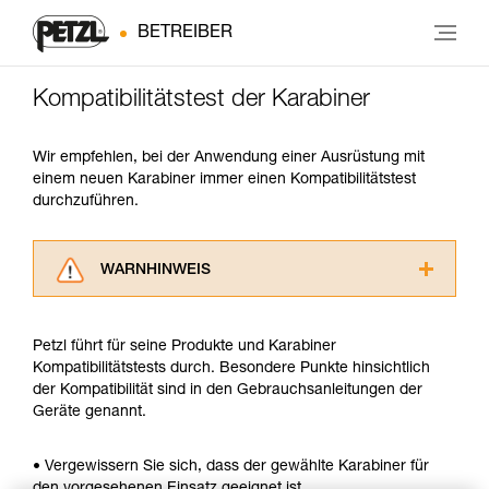
BETREIBER
Kompatibilitätstest der Karabiner
Wir empfehlen, bei der Anwendung einer Ausrüstung mit
einem neuen Karabiner immer einen Kompatibilitätstest
durchzuführen.
WARNHINWEIS
Lesen Sie die Gebrauchsanweisungen der
Produkte, um die es in diesem Tech Tipp geht,
Petzl führt für seine Produkte und Karabiner
aufmerksam durch, bevor Sie diesen zu Rate
Kompatibilitätstests durch. Besondere Punkte hinsichtlich
ziehen. Um diese Zusatzinformationen
der Kompatibilität sind in den Gebrauchsanleitungen der
verstehen zu können, müssen Sie zuerst die in
Geräte genannt.
der Gebrauchsanweisung enthaltenen
Informationen richtig verstanden haben.
Die Beherrschung dieser Techniken setzt eine
• Vergewissern Sie sich, dass der gewählte Karabiner für
entsprechende Ausbildung und ein spezielles