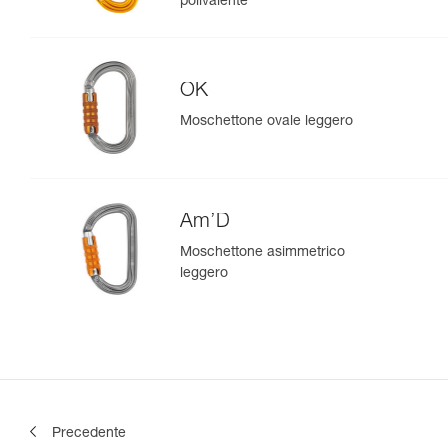
polivalente
OK
Moschettone ovale leggero
Am’D
Moschettone asimmetrico
leggero
Precedente