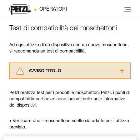
OPERATORI
Test di compatibilità dei moschettoni
Ad ogni utilizzo di un dispositivo con un nuovo moschettone,
si raccomanda un test di compatibilità.
AVVISO TITOLO
Leggere attentamente le istruzioni tecniche dei
prodotti utilizzati in questo consiglio prima di
Petzl realizza test per i prodotti e moschettoni Petzl, i punti di
consultarlo. Dovete aver compreso le
compatibilità particolari sono indicati nelle note informative
informazioni dell’istruzione tecnica per poter
dei dispositivi.
capire queste ulteriori informazioni.
La padronanza di queste tecniche richiede una
formazione ed un addestramento specifico.
• Verificare che il moschettone scelto sia adatto per l'utilizzo
Verificate con un professionista la vostra
previsto.
capacità di rifare la manovra, da soli, in piena
sicurezza, prima di riprodurla autonomamente.