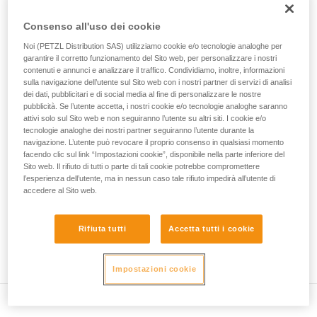
• Verificare che la sezione del moschettone sia adatta.
Forniamo esempi di tecniche relative alla vostra
Consenso all'uso dei cookie
attività. Ne possono esistere altre che non
• Verificare che il moschettone non si blocchi nel foro di
vengono qui descritte.
collegamento del dispositivo.
Noi (PETZL Distribution SAS) utilizziamo cookie e/o tecnologie analoghe per
garantire il corretto funzionamento del Sito web, per personalizzare i nostri
contenuti e annunci e analizzare il traffico. Condividiamo, inoltre, informazioni
• Valutare la possibilità che il moschettone si posizioni
sulla navigazione dell’utente sul Sito web con i nostri partner di servizi di analisi
erroneamente e la stabilità di questa posizione errata.
dei dati, pubblicitari e di social media al fine di personalizzare le nostre
pubblicità. Se l’utente accetta, i nostri cookie e/o tecnologie analoghe saranno
• Verificare i rischi d'interferenza tra gli elementi del sistema
attivi solo sul Sito web e non seguiranno l’utente su altri siti. I cookie e/o
e la ghiera del moschettone.
tecnologie analoghe dei nostri partner seguiranno l’utente durante la
navigazione. L’utente può revocare il proprio consenso in qualsiasi momento
facendo clic sul link “Impostazioni cookie”, disponibile nella parte inferiore del
Nota
Sito web. Il rifiuto di tutti o parte di tali cookie potrebbe compromettere
l’esperienza dell’utente, ma in nessun caso tale rifiuto impedirà all’utente di
accedere al Sito web.
Per i dispositivi dotati di un anello morbido di posizionamento
del moschettone (ZIGZAG, PIRANA...), rifare un test di
compatibilità quando si cambia il moschettone. Infatti,
Rifiuta tutti
Accetta tutti i cookie
l'anello morbido potrebbe essere stato deformato dal primo
moschettone e non tenere più correttamente il secondo.
Impostazioni cookie