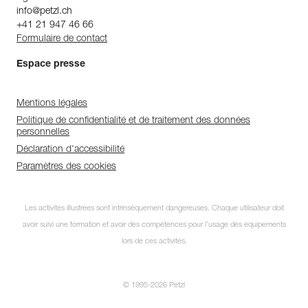
info@petzl.ch
+41 21 947 46 66
Formulaire de contact
Espace presse
Mentions légales
Politique de confidentialité et de traitement des données
personnelles
Déclaration d'accessibilité
Paramètres des cookies
Les activités illustrées sont intrinsèquement dangereuses. Chaque utilisateur doit
avoir suivi une formation et avoir des compétences pour l’usage des équipements
lors de ces activités.
© 1995-2026 Petzl