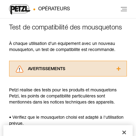
OPÉRATEURS
Test de compatibilité des mousquetons
À chaque utilisation d’un équipement avec un nouveau
mousqueton, un test de compatibilité est recommandé.
AVERTISSEMENTS
Lisez attentivement les notices techniques des
produits utilisés dans ce conseil avant de le
Petzl réalise des tests pour les produits et mousquetons
consulter. Vous devez avoir compris les
Petzl, les points de compatibilité particulières sont
informations de la notice technique pour
mentionnés dans les notices techniques des appareils.
pouvoir comprendre ce complément
d’informations.
Maîtriser ces techniques nécessite une
• Vérifiez que le mousqueton choisi est adapté à l'utilisation
formation et un entraînement spécifique. Validez
prévue.
avec un professionnel votre capacité à refaire
• Vérifiez que la section du mousqueton est adaptée.
la manipulation, seul, en toute sécurité, avant