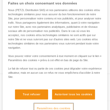
• Vérifiez que le mousqueton ne se bloque pas dans le trou
Faites un choix concernant vos données
de la reproduire en autonomie.
de connexion de l'appareil.
Nous donnons des exemples de techniques
• Évaluez la possibilité que le mousqueton se mette en
Nous (PETZL Distribution SAS) et nos partenaires utilisons des cookies et/ou
liées à votre activité. Il peut en exister d’autres
technologies similaires pour nous assurer du bon fonctionnement de notre
mauvaise position et la stabilité de cette mauvaise position.
que nous ne décrivons pas ici.
Site, pour personnaliser notre contenu et nos publicités, et pour analyser notre
• Vérifiez les risques d'interférence entre les éléments du
trafic. Nous partageons également des informations, quant à votre navigation
système et la bague du mousqueton.
sur notre Site, avec nos partenaires analytiques, publicitaires et de réseaux
sociaux afin de personnaliser nos publicités. Dans le cas où vous les
acceptez, nos cookies et/ou technologies similaires ne sont actifs que sur
Remarque
notre Site et ne vous suivront pas sur d’autres sites web. Les cookies et/ou
Pour les appareils munis d'une bague souple de maintien du
technologies similaires de nos partenaires vous suivront pendant toute votre
mousqueton (ZIGZAG, PIRANA...), refaites un test de
navigation.
compatibilité lorsque vous changez le mousqueton. En effet,
Vous pouvez retirer votre consentement à tout moment en cliquant sur le lien «
la bague souple peut avoir été déformée par le premier
Paramètres des cookies » prévu à cet effet en bas de page du Site.
mousqueton et ne plus maintenir correctement le second.
Le fait de refuser tout ou partie de ces cookies peut dégrader votre expérience
utilisateur, mais en aucun cas ce refus ne vous empêchera d’accéder à notre
Site.
Présent dans l'article
Tout refuser
Autoriser tous les cookies
Paramètres des cookies