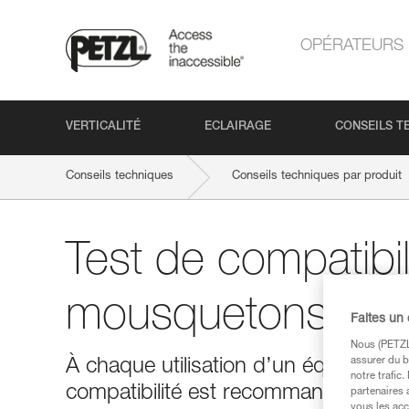
OPÉRATEURS
VERTICALITÉ
ECLAIRAGE
CONSEILS T
Conseils techniques
Conseils techniques par produit
Test de compatibil
mousquetons
Faites un
Nous (PETZL 
assurer du b
À chaque utilisation d’un équipeme
notre trafic
compatibilité est recommandé.
partenaires 
vous les acc