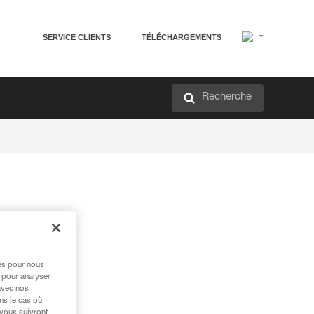
SERVICE CLIENTS
TÉLÉCHARGEMENTS
Recherche
res pour nous
 pour analyser
avec nos
ns le cas où
 vous suivront