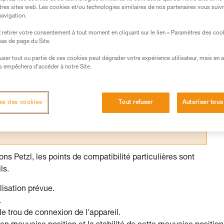
tres sites web. Les cookies et/ou technologies similaires de nos partenaires vous suiv
navigation.
retirer votre consentement à tout moment en cliquant sur le lien « Paramètres des coo
 bas de page du Site.
s des produits utilisés dans ce conseil avant de le
efuser tout ou partie de ces cookies peut dégrader votre expérience utilisateur, mais en 
formations de la notice technique pour pouvoir
s empêchera d’accéder à notre Site.
.
ormation et un entraînement spécifique. Validez avec
 manipulation, seul, en toute sécurité, avant de la
es des cookies
Tout refuser
Autoriser tous
iées à votre activité. Il peut en exister d’autres que
ns Petzl, les points de compatibilité particulières sont
ls.
lisation prévue.
.
e trou de connexion de l'appareil.