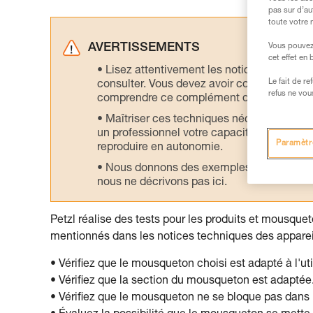
pas sur d’au
toute votre 
AVERTISSEMENTS
Vous pouvez 
cet effet en
Lisez attentivement les notices technique
Le fait de r
consulter. Vous devez avoir compris les in
refus ne vou
comprendre ce complément d’informations
Maîtriser ces techniques nécessite une f
un professionnel votre capacité à refaire la
Paramètr
reproduire en autonomie.
Nous donnons des exemples de techniques l
nous ne décrivons pas ici.
Petzl réalise des tests pour les produits et mousqueto
mentionnés dans les notices techniques des apparei
• Vérifiez que le mousqueton choisi est adapté à l'uti
• Vérifiez que la section du mousqueton est adaptée
• Vérifiez que le mousqueton ne se bloque pas dans l