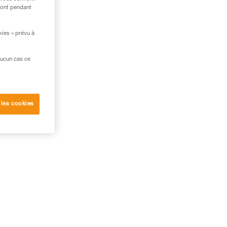
ront pendant
kies » prévu à
aucun cas ce
 les cookies