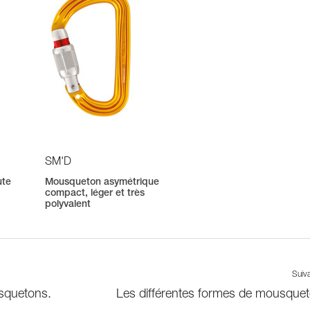
SM'D
ute
Mousqueton asymétrique
compact, léger et très
polyvalent
Suiv
usquetons.
Les différentes formes de mousque