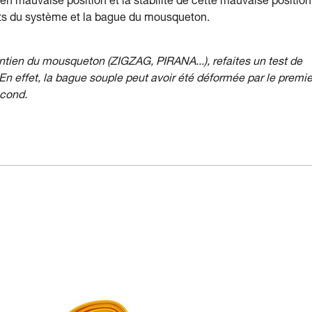
en mauvaise position et la stabilité de cette mauvaise position
ents du système et la bague du mousqueton.
tien du mousqueton (ZIGZAG, PIRANA...), refaites un test de
n effet, la bague souple peut avoir été déformée par le premie
econd.