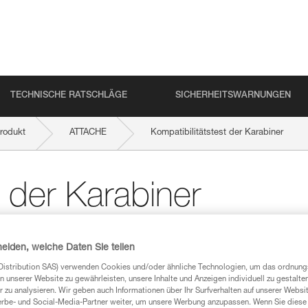
TECHNISCHE RATSCHLÄGE
SICHERHEITSWARNUNGEN
rodukt
ATTACHE
Kompatibilitätstest der Karabiner
t der Karabiner
iner Ausrüstung mit einem neuen Karabine
heiden, welche Daten Sie teilen
chzuführen.
Distribution SAS) verwenden Cookies und/oder ähnliche Technologien, um das ordnu
n unserer Website zu gewährleisten, unsere Inhalte und Anzeigen individuell zu gestalte
 zu analysieren. Wir geben auch Informationen über Ihr Surfverhalten auf unserer Websi
erbe- und Social-Media-Partner weiter, um unsere Werbung anzupassen. Wenn Sie diese 