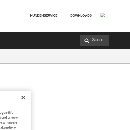
KUNDENSERVICE
DOWNLOADS
Suche
r
ngsgemäße
n und unseren
te an unsere
akzeptieren,