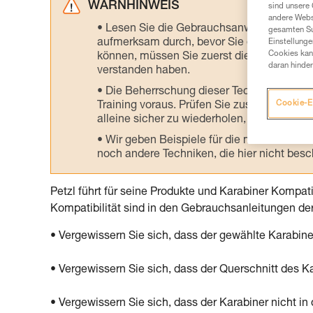
WARNHINWEIS
sind unsere 
andere Webs
Lesen Sie die Gebrauchsanweisungen der 
gesamten Sur
aufmerksam durch, bevor Sie diesen zu Ra
Einstellunge
Cookies kann
können, müssen Sie zuerst die in der Gebr
daran hinder
verstanden haben.
Die Beherrschung dieser Techniken setzt
Cookie-E
Training voraus. Prüfen Sie zusammen mit e
alleine sicher zu wiederholen, bevor Sie ih
Wir geben Beispiele für die mit Ihrer Akt
noch andere Techniken, die hier nicht bes
Petzl führt für seine Produkte und Karabiner Kompati
Kompatibilität sind in den Gebrauchsanleitungen de
• Vergewissern Sie sich, dass der gewählte Karabine
• Vergewissern Sie sich, dass der Querschnitt des Ka
• Vergewissern Sie sich, dass der Karabiner nicht in