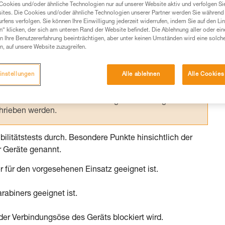
Cookies und/oder ähnliche Technologien nur auf unserer Website aktiv und verfolgen Sie
ites. Die Cookies und/oder ähnliche Technologien unserer Partner werden Sie während 
Produkte, um die es in diesem Tech Tipp geht,
fens verfolgen. Sie können Ihre Einwilligung jederzeit widerrufen, indem Sie auf den Li
te ziehen. Um diese Zusatzinformationen verstehen zu
n“ klicken, der sich am unteren Rand der Website befindet. Die Ablehnung aller oder ein
 Ihre Benutzererfahrung beeinträchtigen, aber unter keinen Umständen wird eine solch
auchsanweisung enthaltenen Informationen richtig
n, auf unsere Website zuzugreifen.
 eine entsprechende Ausbildung und ein spezielles
instellungen
Alle ablehnen
Alle Cookies
inem Profi, ob Sie in der Lage sind, den Vorgang
n eigenständig durchführen.
ivität verbundenen Techniken. Möglicherweise gibt es
chrieben werden.
bilitätstests durch. Besondere Punkte hinsichtlich der
r Geräte genannt.
r für den vorgesehenen Einsatz geeignet ist.
rabiners geeignet ist.
 der Verbindungsöse des Geräts blockiert wird.