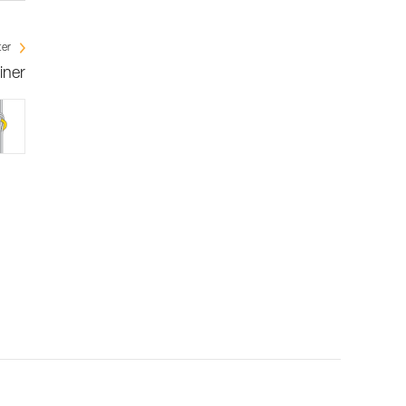
ter
iner