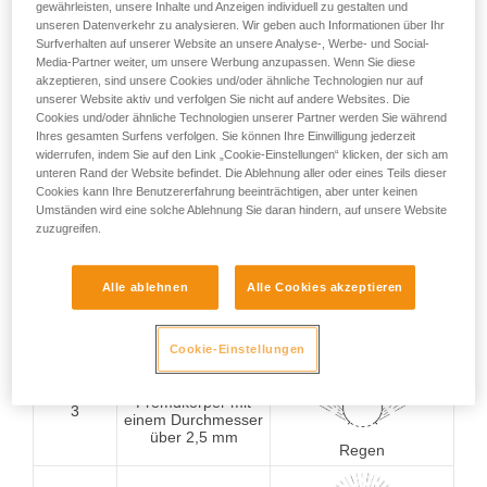
schädlicher Wirkung
gewährleisten, unsere Inhalte und Anzeigen individuell zu gestalten und
unseren Datenverkehr zu analysieren. Wir geben auch Informationen über Ihr
Surfverhalten auf unserer Website an unsere Analyse-, Werbe- und Social-
0
Kein Schutz
Kein Schutz
Media-Partner weiter, um unsere Werbung anzupassen. Wenn Sie diese
akzeptieren, sind unsere Cookies und/oder ähnliche Technologien nur auf
unserer Website aktiv und verfolgen Sie nicht auf andere Websites. Die
Cookies und/oder ähnliche Technologien unserer Partner werden Sie während
Schutz gegen
Ihres gesamten Surfens verfolgen. Sie können Ihre Einwilligung jederzeit
Fremdkörper mit
1
einem Durchmesser
widerrufen, indem Sie auf den Link „Cookie-Einstellungen“ klicken, der sich am
über 50 mm
unteren Rand der Website befindet. Die Ablehnung aller oder eines Teils dieser
Schutz gegen senkrecht
Cookies kann Ihre Benutzererfahrung beeinträchtigen, aber unter keinen
fallendes Tropfwasser
Umständen wird eine solche Ablehnung Sie daran hindern, auf unsere Website
zuzugreifen.
Schutz gegen
Fremdkörper mit
2
Alle ablehnen
Alle Cookies akzeptieren
einem Durchmesser
Schutz gegen schräg
über 12,5 mm
fallendes Tropfwasser
(15°-Winkel)
Cookie-Einstellungen
Schutz gegen
Fremdkörper mit
3
einem Durchmesser
über 2,5 mm
Regen