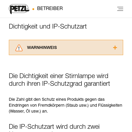
BETREIBER
Dichtigkeit und IP-Schutzart
WARNHINWEIS
Lesen Sie die Gebrauchsanweisungen der
Produkte, um die es in diesem Tech Tipp geht,
aufmerksam durch, bevor Sie diesen zu Rate
Die Dichtigkeit einer Stirnlampe wird
ziehen. Um diese Zusatzinformationen
verstehen zu können, müssen Sie zuerst die in
durch ihren IP-Schutzgrad garantiert
der Gebrauchsanweisung enthaltenen
Informationen richtig verstanden haben.
Die Zahl gibt den Schutz eines Produkts gegen das
Die Beherrschung dieser Techniken setzt eine
Eindringen von Fremdkörpern (Staub usw.) und Flüssigkeiten
entsprechende Ausbildung und ein spezielles
(Wasser, Öl usw.) an.
Training voraus. Prüfen Sie zusammen mit
einem Profi, ob Sie in der Lage sind, den
Vorgang alleine sicher zu wiederholen, bevor
Die IP-Schutzart wird durch zwei
Sie ihn eigenständig durchführen.