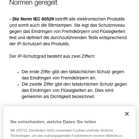
Normen geregelt
Wir geben Beispiele für die mit Ihrer Aktivität
verbundenen Techniken. Möglicherweise gibt es
noch andere Techniken, die hier nicht
- Die Norm IEC 60529
betrifft alle elektronischen Produkte
beschrieben werden.
und somit auch die Stirnlampen. Sie legt das Schutzniveau
gegen das Eindringen von Fremdkörpern und Flüssigkeiten
fest und definiert die durchzuführenden Tests entsprechend
der IP-Schutzart des Produkts.
Der IP-Schutzgrad besteht aus zwei Ziffern:
Die erste Ziffer gibt den tatsächlichen Schutz gegen
das Eindringen von Fremdkörpern an.
Die zweite Ziffer gibt den tatsächlichen Schutz gegen
das Eindringen von Flüssigkeiten an. Dies wird
gemeinhin als Dichtigkeit bezeichnet.
2.
Ziffer (Einer)
1.
Ziffer (Zehner)
Sie entscheiden, welche Daten Sie teilen
Schutz gegen das
Kennziffer
Schutz gegen das
Eindringen von
Wir (PETZL Distribution SAS) verwenden Cookies und/oder ähnliche
Eindringen von
Wasser mit
Technologien, um das ordnungsgemäße Funktionieren unserer Website zu
Fremdkörpern