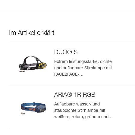
Im Artikel erklärt
DUO® S
Extrem leistungsstarke, dichte
und aufladbare Stirnlampe mit
FACE2FACE-
Blendschutzfunktion. 1100
Lumen
ARIA® 1R RGB
Aufladbare wasser- und
staubdichte Stirnlampe mit
weißem, rotem, grünem und
blauem Licht. 475 Lumen