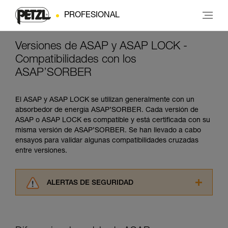
PROFESIONAL
Versiones de ASAP y ASAP LOCK -
Compatibilidades con los
ASAP’SORBER
El ASAP y ASAP LOCK se utilizan generalmente con un
absorbedor de energía ASAP’SORBER. Cada versión de
ASAP o ASAP LOCK es compatible y está certificada con su
misma versión de ASAP’SORBER. Se han llevado a cabo
ensayos para validar algunas compatibilidades cruzadas
entre versiones.
ALERTAS DE SEGURIDAD
Lea atentamente las fichas técnicas de los
productos utilizados en este consejo antes de
consultarlo. Usted debe comprender la