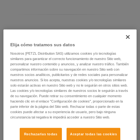
Diferenciar el modelo de ASAP LOCK
Elija cómo tratamos sus datos
Modelo actual de ASAP LOCK:
Nosotros [PETZL Distribution SAS) utilizamos cookies y/o tecnologías
similares para garantizar el correcto funcionamiento de nuestro Sitio web,
personalizar nuestro contenido y anuncios, y analizar nuestro tráfico. También
compartimos información sobre su navegación en nuestro Sitio web con
nuestros socios analíticos, publicitarios y de redes sociales para personalizar
nuestros anuncios. Si los acepta, nuestras cookies y/o tecnologías similares
solo estarán activas en nuestro Sitio web y no le seguirán en otros sitios web.
Las cookies y/o tecnologías similares de nuestros socios le seguirán a través
de su navegación. Puede retirar su consentimiento en cualquier momento
haciendo clic en el enlace "Configuración de cookies", proporcionado en la
parte inferior de la página del Sitio web. Rechazar todas o parte de estas
cookies puede afectar a su experiencia de usuario, pero bajo ninguna
circunstancia tal negativa le impedirá acceder a nuestro Sitio web.
ASAP LOCK 2026
Rechazarlas todas
Aceptar todas las cookies