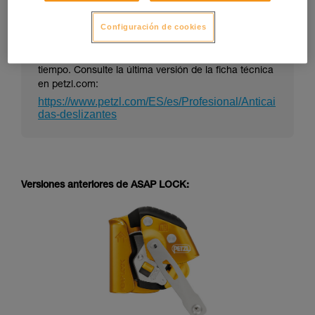
Configuración de cookies
La ficha técnica de un EPI puede evolucionar en el
tiempo. Consulte la última versión de la ficha técnica
en petzl.com:
https://www.petzl.com/ES/es/Profesional/Anticai
das-deslizantes
Versiones anteriores de ASAP LOCK: