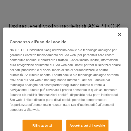
Distinguere il vostro modello di ASAP LOCK
Modello attuale di ASAP LOCK:
Consenso all'uso dei cookie
Noi (PETZL Distribution SAS) utilizziamo cookie e/o tecnologie analoghe per
garantire il corretto funzionamento del Sito web, per personalizzare i nostri
contenuti e annunci e analizzare il traffico. Condividiamo, inoltre, informazioni
sulla navigazione dell’utente sul Sito web con i nostri partner di servizi di analisi
dei dati, pubblicitari e di social media al fine di personalizzare le nostre
pubblicità. Se l’utente accetta, i nostri cookie e/o tecnologie analoghe saranno
attivi solo sul Sito web e non seguiranno l’utente su altri siti. I cookie e/o
tecnologie analoghe dei nostri partner seguiranno l’utente durante la
navigazione. L’utente può revocare il proprio consenso in qualsiasi momento
facendo clic sul link “Impostazioni cookie”, disponibile nella parte inferiore del
Sito web. Il rifiuto di tutti o parte di tali cookie potrebbe compromettere
ASAP LOCK 2026
l’esperienza dell’utente, ma in nessun caso tale rifiuto impedirà all’utente di
accedere al Sito web.
Rifiuta tutti
Accetta tutti i cookie