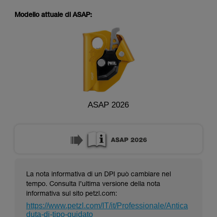
capire queste ulteriori informazioni.
La padronanza di queste tecniche richiede una
Modello attuale di ASAP:
formazione ed un addestramento specifico.
Verificate con un professionista la vostra
capacità di rifare la manovra, da soli, in piena
sicurezza, prima di riprodurla autonomamente.
Forniamo esempi di tecniche relative alla vostra
attività. Ne possono esistere altre che non
vengono qui descritte.
ASAP 2026
La nota informativa di un DPI può cambiare nel
tempo. Consulta l’ultima versione della nota
informativa sul sito petzl.com:
https://www.petzl.com/IT/it/Professionale/Antica
duta-di-tipo-guidato