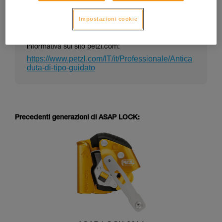
Impostazioni cookie
La nota informativa di un DPI può cambiare nel
tempo. Consulta l’ultima versione della nota
informativa sul sito petzl.com:
https://www.petzl.com/IT/it/Professionale/Antica
duta-di-tipo-guidato
Precedenti generazioni di ASAP LOCK: