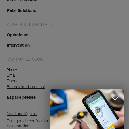
Petzl Fondation
Petzl Solutions
AUTRES SITES WEB PETZL
Opérateurs
Intervention
CONTACTEZ-NOUS
Name
Email
Phone
Formulaire de contact
Espace presse
Mentions légales
Politique de confidentialité et de traitement des données
personnelles