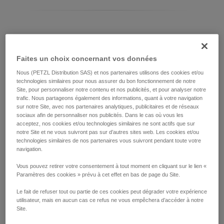
Différencier votre modèle d’ASAP LOCK
Faites un choix concernant vos données
Modèle actuel d'ASAP LOCK :
Nous (PETZL Distribution SAS) et nos partenaires utilisons des cookies et/ou
technologies similaires pour nous assurer du bon fonctionnement de notre
Site, pour personnaliser notre contenu et nos publicités, et pour analyser notre
trafic. Nous partageons également des informations, quant à votre navigation
sur notre Site, avec nos partenaires analytiques, publicitaires et de réseaux
sociaux afin de personnaliser nos publicités. Dans le cas où vous les
acceptez, nos cookies et/ou technologies similaires ne sont actifs que sur
notre Site et ne vous suivront pas sur d’autres sites web. Les cookies et/ou
technologies similaires de nos partenaires vous suivront pendant toute votre
navigation.
Vous pouvez retirer votre consentement à tout moment en cliquant sur le lien «
Paramètres des cookies » prévu à cet effet en bas de page du Site.
ASAP LOCK 2026
Le fait de refuser tout ou partie de ces cookies peut dégrader votre expérience
utilisateur, mais en aucun cas ce refus ne vous empêchera d’accéder à notre
Site.