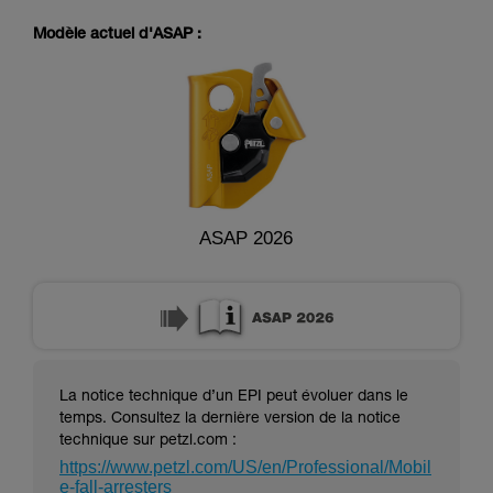
pouvoir comprendre ce complément
d’informations.
Modèle actuel d'ASAP :
Maîtriser ces techniques nécessite une
formation et un entraînement spécifique. Validez
avec un professionnel votre capacité à refaire
la manipulation, seul, en toute sécurité, avant
de la reproduire en autonomie.
Nous donnons des exemples de techniques
liées à votre activité. Il peut en exister d’autres
que nous ne décrivons pas ici.
ASAP 2026
La notice technique d’un EPI peut évoluer dans le
temps. Consultez la dernière version de la notice
technique sur petzl.com :
https://www.petzl.com/US/en/Professional/Mobil
e-fall-arresters