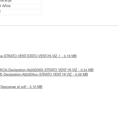
naranja
3 Años
1
otice-STRATO-VENT-STATO-VENT-HI-VIZ-1 - 3.18 MB
 UKCA-Declaration-A020DAXX-STRATO VENT HI-VIZ - 0.54 MB
 UE-Declaration-A020DAxx-STRATO VENT HI VIZ - 0.59 MB
Descargar el pdf - 3.10 MB