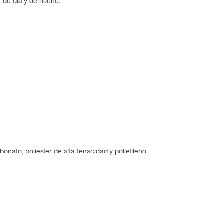
, de día y de noche.
bonato, poliéster de alta tenacidad y polietileno