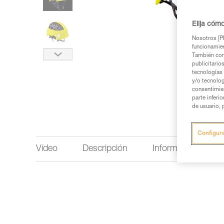
Elija cóm
Nosotros [PE
funcionamien
También com
publicitario
tecnologías 
y/o tecnolog
consentimie
parte inferi
de usuario, 
Configur
Vídeo
Descripción
Información técnic