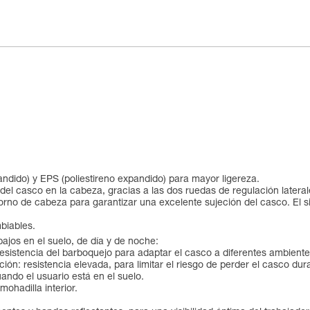
pandido) y EPS (poliestireno expandido) para mayor ligereza.
l casco en la cabeza, gracias a las dos ruedas de regulación lateral
no de cabeza para garantizar una excelente sujeción del casco. El sist
biables.
bajos en el suelo, de día y de noche:
esistencia del barboquejo para adaptar el casco a diferentes ambientes
ción: resistencia elevada, para limitar el riesgo de perder el casco dura
ndo el usuario está en el suelo.
ohadilla interior.