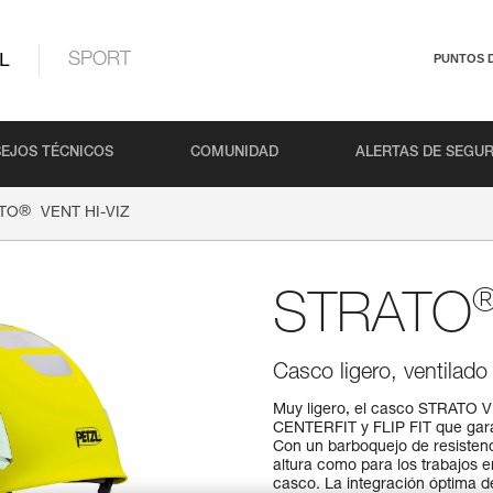
L
SPORT
PUNTOS 
EJOS TÉCNICOS
COMUNIDAD
ALERTAS DE SEGU
®
TO
VENT HI-VIZ
STRATO
Casco ligero, ventilado 
Muy ligero, el casco STRATO VE
CENTERFIT y FLIP FIT que gara
Con un barboquejo de resistenc
altura como para los trabajos en
casco. La integración óptima de