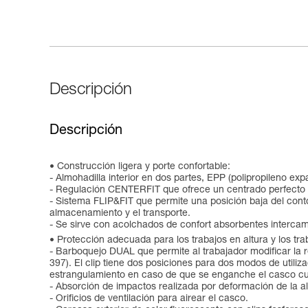
Descripción
Descripción
Construcción ligera y porte confortable:
- Almohadilla interior en dos partes, EPP (polipropileno ex
- Regulación CENTERFIT que ofrece un centrado perfecto de
- Sistema FLIP&FIT que permite una posición baja del contor
almacenamiento y el transporte.
- Se sirve con acolchados de confort absorbentes intercam
Protección adecuada para los trabajos en altura y los tra
- Barboquejo DUAL que permite al trabajador modificar la r
397). El clip tiene dos posiciones para dos modos de utiliza
estrangulamiento en caso de que se enganche el casco cua
- Absorción de impactos realizada por deformación de la alm
- Orificios de ventilación para airear el casco.