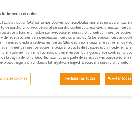
de orejeras y de múltiples ac
responde a las necesidades adic
Leer la continuación
o tratamos sus datos
TZL Distribution SAS) utilizamos cookies y/o tecnologías similares para garantizar el 
to de nuestro Sitio web, personalizar nuestro contenido y anuncios, y analizar nuestro 
Buscar un punto de venta
partimos información sobre su navegación en nuestro Sitio web con nuestros socios a
s y de redes sociales para personalizar nuestros anuncios. Si los acepta, nuestras cook
similares solo estarán activas en nuestro Sitio web y no le seguirán en otros sitios we
ías similares de nuestros socios le seguirán a través de su navegación. Puede retirar s
nto en cualquier momento haciendo clic en el enlace "Configuración de cookies", prop
or de la página del Sitio web. Rechazar todas o parte de estas cookies puede afectar a 
pero bajo ninguna circunstancia tal negativa le impedirá acceder a nuestro Sitio web.
ación de cookies
Rechazarlas todas
Aceptar todas
Otros productos
a
Inspección