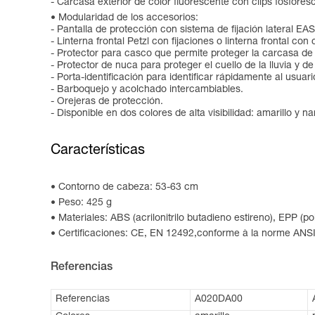
- Carcasa exterior de color fluorescente con clips fosfores
Modularidad de los accesorios:
- Pantalla de protección con sistema de fijación lateral EAS
- Linterna frontal Petzl con fijaciones o linterna frontal con 
- Protector para casco que permite proteger la carcasa de 
- Protector de nuca para proteger el cuello de la lluvia y de
- Porta-identificación para identificar rápidamente al usuari
- Barboquejo y acolchado intercambiables.
- Orejeras de protección.
- Disponible en dos colores de alta visibilidad: amarillo y na
Características
Contorno de cabeza: 53-63 cm
Peso: 425 g
Materiales: ABS (acrilonitrilo butadieno estireno), EPP (po
Certificaciones: CE, EN 12492,conforme à la norme ANSI
Referencias
Referencias
A020DA00