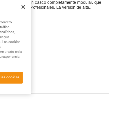
cesorios lo hacen un casco completamente modular, que
ionales de los profesionales. La versión de alta...
correcto
tráfico.
nalíticos,
ies y/o
b. Las cookies
u
orcionado en la
su experiencia
 las cookies