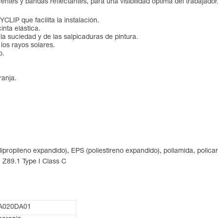
centes y bandas reflectantes, para una visibilidad óptima del trabajador
YCLIP que facilita la instalación.
cinta elástica.
la suciedad y de las salpicaduras de pintura.
 los rayos solares.
o.
ranja.
lipropileno expandido), EPS (poliestireno expandido), poliamida, policar
 Z89.1 Type I Class C
A020DA01