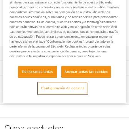
similares para garantizar el correcto funcionamiento de nuestro Sitio web,
Barboquejo que permite intercambiar o reemplazar el
personalizar nuestro contenido y anuncios, y analizar nuestro tráfico. También
barboquejo de los cascos VERTEX y STRATO. Permite al
compartimos información sobre su navegación en nuestro Sitio web con
trabajador modificar la resistencia del barboquejo para
nuestros socios analíticos, publicitarios y de redes sociales para personalizar
nuestros anuncios. Si los acepta, nuestras cookies y/o tecnologías similares
adaptar el casco a diferentes ambientes: trabajos en altura y
solo estarán activas en nuestro Sitio web y no le seguirán en otros sitios web.
trabajos en el suelo. Disponible en dos colores y en versión
Las cookies y/o tecnologías similares de nuestros socios le seguirán a través
más larga.
de su navegación. Puede retirar su consentimiento en cualquier momento
haciendo clic en el enlace "Configuración de cookies", proporcionado en la
parte inferior de la página del Sitio web. Rechazar todas o parte de estas
cookies puede afectar a su experiencia de usuario, pero bajo ninguna
Descripción
circunstancia tal negativa le impedirá acceder a nuestro Sitio web.
Permite intercambiar o reemplazar el barboquejo de los
Características técnicas
cascos VERTEX y STRATO.
Rechazarlas todas
Aceptar todas las cookies
Permite al trabajador modificar la resistencia del
Peso: 34 g
Información técnica
barboquejo para adaptar el casco a los diferentes
Materiales: poliamida, policarbonato y poliéster de alta
Configuración de cookies
ambientes: trabajos en altura (EN 12492) y trabajos en el
Ficha técnica
tenacidad
suelo (EN 397). El clip tiene dos posiciones para dos
Inspección
Descargar el pdf technical-notice-DUAL-chinstrap-1
modos de utilización: resistencia elevada, para limitar el
Características por referencia
FAQ
riesgo de perder el casco durante una caída y resistencia
FAQ
Referencia : A010FA00
baja para limitar el riesgo de estrangulamiento en caso de
Colores : amarillo/negro
que se enganche el casco cuando el usuario está en el
Ver todo el contenido técnico
Versión : Estándar
suelo.