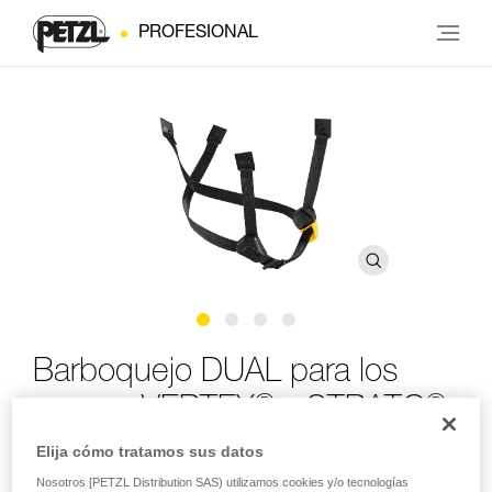
PROFESIONAL
Barboquejo DUAL para los
®
®
cascos VERTEX
y STRATO
Elija cómo tratamos sus datos
Barboquejo DUAL para los cascos VERTEX y STRATO
Nosotros [PETZL Distribution SAS) utilizamos cookies y/o tecnologías