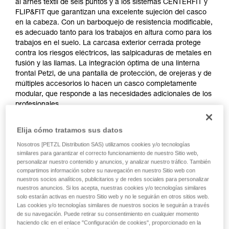
al arnés textil de seis puntos y a los sistemas CENTERFIT y
FLIP&FIT que garantizan una excelente sujeción del casco
en la cabeza. Con un barboquejo de resistencia modificable,
es adecuado tanto para los trabajos en altura como para los
trabajos en el suelo. La carcasa exterior cerrada protege
contra los riesgos eléctricos, las salpicaduras de metales en
fusión y las llamas. La integración óptima de una linterna
frontal Petzl, de una pantalla de protección, de orejeras y de
múltiples accesorios lo hacen un casco completamente
modular, que responde a las necesidades adicionales de los
profesionales.
Elija cómo tratamos sus datos
VERTEX
Nosotros [PETZL Distribution SAS) utilizamos cookies y/o tecnologías
similares para garantizar el correcto funcionamiento de nuestro Sitio web,
personalizar nuestro contenido y anuncios, y analizar nuestro tráfico. También
compartimos información sobre su navegación en nuestro Sitio web con
nuestros socios analíticos, publicitarios y de redes sociales para personalizar
nuestros anuncios. Si los acepta, nuestras cookies y/o tecnologías similares
solo estarán activas en nuestro Sitio web y no le seguirán en otros sitios web.
Las cookies y/o tecnologías similares de nuestros socios le seguirán a través
de su navegación. Puede retirar su consentimiento en cualquier momento
haciendo clic en el enlace "Configuración de cookies", proporcionado en la