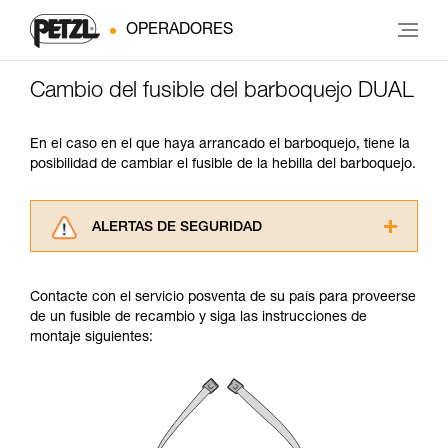
OPERADORES
Cambio del fusible del barboquejo DUAL
En el caso en el que haya arrancado el barboquejo, tiene la
posibilidad de cambiar el fusible de la hebilla del barboquejo.
ALERTAS DE SEGURIDAD
Lea atentamente las fichas técnicas de los
productos utilizados en este consejo antes de
Contacte con el servicio posventa de su país para proveerse
consultarlo. Usted debe comprender la
de un fusible de recambio y siga las instrucciones de
información de la ficha técnica para poder
montaje siguientes:
comprender este complemento informativo.
Dominar estas técnicas requiere una formación
y un entrenamiento específico. Confirme a
través de un profesional su capacidad para
ejecutar estas técnicas, solo y con total
seguridad, antes de ejecutarlas de forma