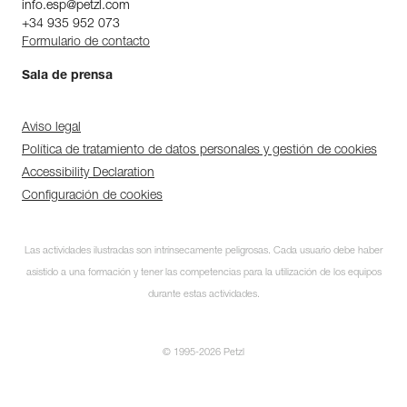
info.esp@petzl.com
+34 935 952 073
Formulario de contacto
Sala de prensa
Aviso legal
Política de tratamiento de datos personales y gestión de cookies
Accessibility Declaration
Configuración de cookies
Las actividades ilustradas son intrínsecamente peligrosas. Cada usuario debe haber
asistido a una formación y tener las competencias para la utilización de los equipos
durante estas actividades.
© 1995-2026 Petzl