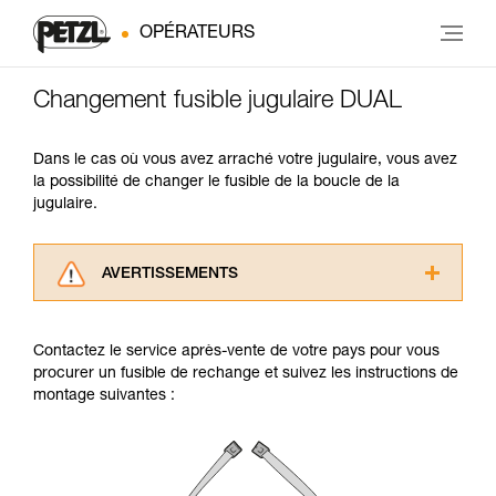
OPÉRATEURS
Changement fusible jugulaire DUAL
Dans le cas où vous avez arraché votre jugulaire, vous avez
la possibilité de changer le fusible de la boucle de la
jugulaire.
AVERTISSEMENTS
Lisez attentivement les notices techniques des
produits utilisés dans ce conseil avant de le
Contactez le service après-vente de votre pays pour vous
consulter. Vous devez avoir compris les
procurer un fusible de rechange et suivez les instructions de
informations de la notice technique pour
montage suivantes :
pouvoir comprendre ce complément
d’informations.
Maîtriser ces techniques nécessite une
formation et un entraînement spécifique. Validez
avec un professionnel votre capacité à refaire