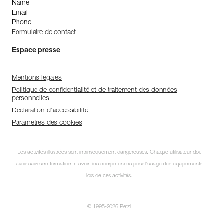
Name
Email
Phone
Formulaire de contact
Espace presse
Mentions légales
Politique de confidentialité et de traitement des données
personnelles
Déclaration d'accessibilité
Paramètres des cookies
Les activités illustrées sont intrinsèquement dangereuses. Chaque utilisateur doit
avoir suivi une formation et avoir des compétences pour l’usage des équipements
lors de ces activités.
© 1995-2026 Petzl