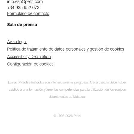
info.esp@petzl.com
+34 935 952 073
Formulario de contacto
Sala de prensa
Aviso legal
Política de tratamiento de datos personales y gestión de cookies
Accessibility Declaration
Configuración de cookies
Las actividades ilustradas son intrínsecamente peligrosas. Cada usuario debe haber
asistido a una formación y tener las competencias para la utilización de los equipos
durante estas actividades.
© 1995-2026 Petzl