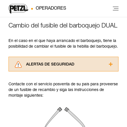
OPERADORES
Cambio del fusible del barboquejo DUAL
En el caso en el que haya arrancado el barboquejo, tiene la
posibilidad de cambiar el fusible de la hebilla del barboquejo.
ALERTAS DE SEGURIDAD
Lea atentamente las fichas técnicas de los
productos utilizados en este consejo antes de
Contacte con el servicio posventa de su país para proveerse
consultarlo. Usted debe comprender la
de un fusible de recambio y siga las instrucciones de
información de la ficha técnica para poder
montaje siguientes:
comprender este complemento informativo.
Dominar estas técnicas requiere una formación
y un entrenamiento específico. Confirme a
través de un profesional su capacidad para
ejecutar estas técnicas, solo y con total
seguridad, antes de ejecutarlas de forma