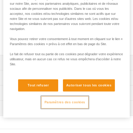
destiné aux usages collectifs en canyoning. Il permet de
sur notre Site, avec nos partenaires analytiques, publicitaires et de réseaux
transporter la corde, évite qu'elle ne s’emmêle avec le reste
sociaux afin de personnaliser nos publicités. Dans le cas où vous les
de l’équipement et facilite les manipulations au relais ou lors
acceptez, nos cookies et/ou technologies similaires ne sont actifs que sur
notre Site et ne vous suivront pas sur d’autres sites web. Les cookies et/ou
de l'installation de main courante. Le dos matelassé assure
technologies similaires de nos partenaires vous suivront pendant toute votre
sa flottabilité et les deux poignées offrent plus de maniabilité.
navigation.
Les multiples perforations optimisent l'évacuation de l'eau.
Sa construction et sa poignée supérieure renforcée lui
Vous pouvez retirer votre consentement à tout moment en cliquant sur le lien «
apportent une grande durabilité.
Paramètres des cookies » prévu à cet effet en bas de page du Site.
Le fait de refuser tout ou partie de ces cookies peut dégrader votre expérience
utilisateur, mais en aucun cas ce refus ne vous empêchera d’accéder à notre
Descriptif
Site.
Sac à corde facile à utiliser destiné aux usages collectifs
Spécifications techniques
en canyoning :
Tout refuser
Autoriser tous les cookies
- conçu pour transporter la corde, éviter qu'elle ne
Poids: 420 g
Informations techniques
s’emmêle avec le reste de l'équipement et permettre de la
Matière(s): bâche en TPU (sans PVC), sangle en polyester
sortir et de la ranger plus facilement. Il peut être stocké
Paramètres des cookies
FAQ
dans les sacs ALCANADRE CLUB 30 et ALCANADRE
Inspection
Spécifications référence(s)
FAQ
GUIDE 45,
- mousse intégrée dans le dos du sac permettant
Référence : S065AB00
Voir tous les contenus techniques
d'assurer la flottabilité,
Couleur(s) : vert/noir
- cordon avec tanka permettant de fermer le sac
Volume : 15 litres