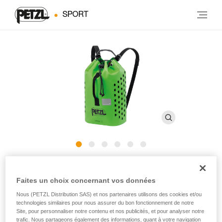
SPORT
YARA CLUB 15
Faites un choix concernant vos données
Sac à corde de petite capacité pour le canyoning
Nous (PETZL Distribution SAS) et nos partenaires utilisons des cookies et/ou
technologies similaires pour nous assurer du bon fonctionnement de notre
Site, pour personnaliser notre contenu et nos publicités, et pour analyser notre
YARA CLUB 15 est un sac à corde de petite capacité,
trafic. Nous partageons également des informations, quant à votre navigation