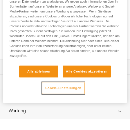
Verwendung in Sport- und Freizeitbetrieben. Er dient zum
unseren Datenverkehr zu analysieren. Wir geben auch Informationen über Ihr
Surfverhalten auf unserer Website an unsere Analyse-, Werbe- und Social-
Transportieren des Seils, verhindert, dass es sich in der
Media-Partner weiter, um unsere Werbung anzupassen. Wenn Sie diese
Ausrüstung verwickelt, und erleichtert die Handgriffe am
akzeptieren, sind unsere Cookies und/oder ähnliche Technologien nur auf
Stand oder beim Einrichten eines Seilgeländers. Der
unserer Website aktiv und verfolgen Sie nicht auf andere Websites. Die
gepolsterte Rücken sorgt dafür, dass der Sack schwimmt,
Cookies und/oder ähnliche Technologien unserer Partner werden Sie während
und die beiden Tragegriffe erleichtern die Handhabung. Die
Ihres gesamten Surfens verfolgen. Sie können Ihre Einwilligung jederzeit
vielen eingearbeiteten Löcher sorgen für einen schnellen
widerrufen, indem Sie auf den Link „Cookie-Einstellungen“ klicken, der sich am
unteren Rand der Website befindet. Die Ablehnung aller oder eines Teils dieser
Wasserablauf. Die Konstruktion und der verstärkte obere
Cookies kann Ihre Benutzererfahrung beeinträchtigen, aber unter keinen
Tragegriff gewährleisten hohe Strapazierfähigkeit.
Umständen wird eine solche Ablehnung Sie daran hindern, auf unsere Website
zuzugreifen.
Leistungsverzeichnis
Alle ablehnen
Alle Cookies akzeptieren
Praktischer Canyoning-Seilsack für die Verwendung in
Technische Spezifikationen
Sport- und Freizeitbetrieben:
Cookie-Einstellungen
- Für den Transport des Seils konzipiert, aber auch um zu
Gewicht: 420 g
Technische Informationen
verhindern, dass es sich im Rest der Ausrüstung
Material: TPU-Plane (PVC-frei), Gurtmaterial aus Polyester
verwickelt, und um es einfacher herausnehmen und
Häufige Fragen
verstauen zu können. Er kann in die Transportsäcke
Wartung
Zugrundeliegende Spezifikationen
Häufige Fragen
ALCANADRE CLUB 30 und ALCANADRE GUIDE 45
gepackt werden,
Referenz : S065AB00
See all technical content
- Der in den Rücken des Seilsacks eingearbeitete
Farbe(n) : Grün/Schwarz