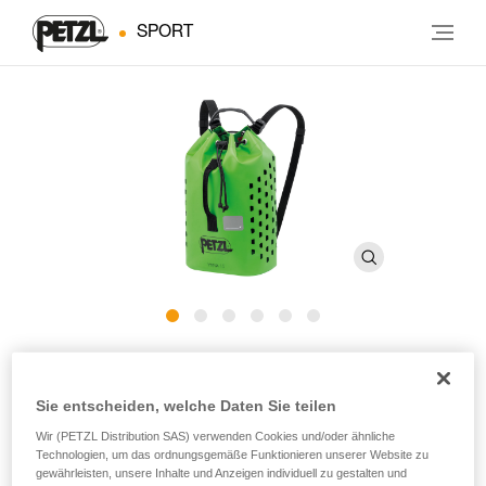
SPORT
YARA CLUB 15
Sie entscheiden, welche Daten Sie teilen
Kleiner Canyoning-Seilsack
Wir (PETZL Distribution SAS) verwenden Cookies und/oder ähnliche
Technologien, um das ordnungsgemäße Funktionieren unserer Website zu
Der YARA CLUB 15 ist ein Canyoning-Seilsack für die
gewährleisten, unsere Inhalte und Anzeigen individuell zu gestalten und