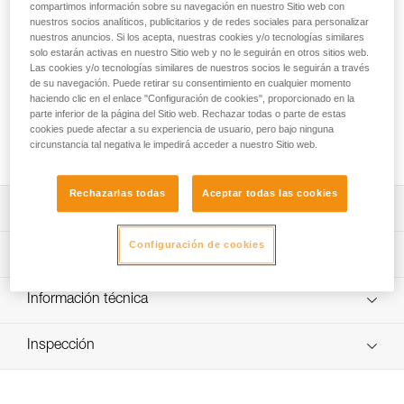
La YARA CLUB 15 es una saca para cuerda de pequeña
compartimos información sobre su navegación en nuestro Sitio web con
capacidad, destinada a los colectivos en descenso de
nuestros socios analíticos, publicitarios y de redes sociales para personalizar
nuestros anuncios. Si los acepta, nuestras cookies y/o tecnologías similares
barrancos. Permite transportar la cuerda, evita que se
solo estarán activas en nuestro Sitio web y no le seguirán en otros sitios web.
enrede con el resto del equipo y facilita las manipulaciones
Las cookies y/o tecnologías similares de nuestros socios le seguirán a través
en la reunión o durante la instalación de un pasamanos. El
de su navegación. Puede retirar su consentimiento en cualquier momento
respaldo acolchado asegura su flotabilidad y las dos asas
haciendo clic en el enlace "Configuración de cookies", proporcionado en la
ofrecen más manejabilidad. Los múltiples orificios optimizan
parte inferior de la página del Sitio web. Rechazar todas o parte de estas
cookies puede afectar a su experiencia de usuario, pero bajo ninguna
la evacuación del agua. Su construcción y su asa superior
circunstancia tal negativa le impedirá acceder a nuestro Sitio web.
reforzada le aportan una gran durabilidad.
Rechazarlas todas
Aceptar todas las cookies
Descripción
Configuración de cookies
Saca para cuerda fácil de utilizar destinada a los
Características técnicas
colectivos para descenso de barrancos:
- Diseñada para transportar la cuerda, evitar que se
Peso: 420 g
Información técnica
enrede con el resto del equipo y permitir sacarla y
Materiales: lona TPU (sin PVC) y cinta de poliéster
guardarla fácilmente. Se puede guardar en las sacas
FAQ
ALCANADRE CLUB 30 y ALCANADRE GUIDE 45.
Inspección
Características por referencia
FAQ
- Espuma integrada en el respaldo de la saca que permite
asegurar la flotabilidad.
Referencia : S065AB00
Ver todo el contenido técnico
- Cordón con tanka que permite cerrar la saca fácilmente.
Colores : verde/negro