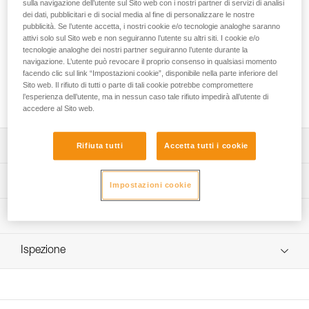
destinato all’uso collettivo nel torrentismo. Consente il
sulla navigazione dell’utente sul Sito web con i nostri partner di servizi di analisi
dei dati, pubblicitari e di social media al fine di personalizzare le nostre
trasporto della corda, evita che s’impigli nel resto
pubblicità. Se l’utente accetta, i nostri cookie e/o tecnologie analoghe saranno
dell’attrezzatura e facilita le manovre alla sosta o durante
attivi solo sul Sito web e non seguiranno l’utente su altri siti. I cookie e/o
l’installazione del corrimano. Lo schienale imbottito ne
tecnologie analoghe dei nostri partner seguiranno l’utente durante la
garantisce la galleggiabilità e i due manici assicurano
navigazione. L’utente può revocare il proprio consenso in qualsiasi momento
maggiore maneggevolezza. I molteplici fori ottimizzano
facendo clic sul link “Impostazioni cookie”, disponibile nella parte inferiore del
Sito web. Il rifiuto di tutti o parte di tali cookie potrebbe compromettere
l’evacuazione dell’acqua. La costruzione e il manico
l’esperienza dell’utente, ma in nessun caso tale rifiuto impedirà all’utente di
superiore rinforzato gli conferiscono una grande resistenza.
accedere al Sito web.
Descrizione
Rifiuta tutti
Accetta tutti i cookie
Sacco portacorda di facile utilizzo destinato all’uso
Specifiche tecniche
Impostazioni cookie
collettivo nel torrentismo:
- progettato per trasportare la corda, evitare che s’impigli
Peso: 420 g
Informazioni tecniche
nel resto dell’attrezzatura e consentire di estrarla e
Materiali: tessuto tech TPU (senza PVC), fettuccia in
sistemarla più facilmente. Può essere stoccato in un
FAQ
poliestere
sacco ALCANADRE CLUB 30 e ALCANADRE GUIDE 45,
Ispezione
FAQ
- imbottitura integrata nello schienale del sacco per
Dettagli codice
garantire la galleggiabilità,
See all technical content
- cordino con tanka per chiudere il sacco facilmente,
Codice : S065AB00
- lati e fondo forati per un’efficace evacuazione
Colore(i) : verde/nero