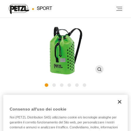
SPORT
YARA CLUB 15
Consenso all'uso dei cookie
Sacco portacorda di piccola capacità per il torrentismo
Noi (PETZL Distribution SAS) utilizziamo cookie e/o tecnologie analoghe per
garantire il corretto funzionamento del Sito web, per personalizzare i nostri
YARA CLUB 15 è un sacco portacorda di piccola capacità,
contenuti e annunci e analizzare il traffico. Condividiamo, inoltre, informazioni