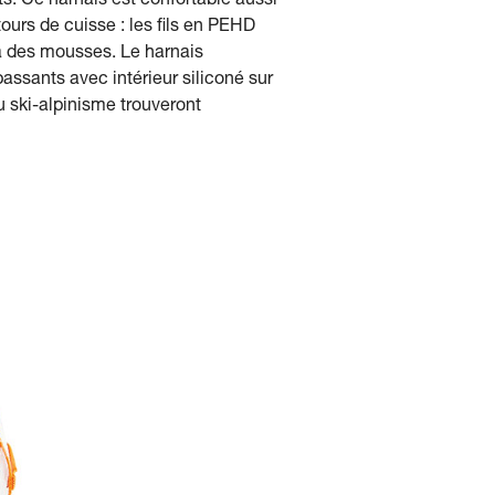
 Ce harnais est confortable aussi
urs de cuisse : les fils en PEHD
 à des mousses. Le harnais
assants avec intérieur siliconé sur
u ski-alpinisme trouveront