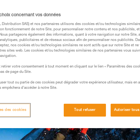
du matériel d’alpinisme, dont bien sûr un ha
ois modèles dédiés à ce type d’activités. C
 choix concernant vos données
 FLY, ALTITUDE et TOUR ?
Distribution SAS) et nos partenaires utilisons des cookies et/ou technologies similai
on fonctionnement de notre Site, pour personnaliser notre contenu et nos publicités, et
. Nous partageons également des informations, quant à votre navigation sur notre Site, 
analytiques, publicitaires et de réseaux sociaux afin de personnaliser nos publicités. Da
eptez, nos cookies et/ou technologies similaires ne sont actifs que sur notre Site et ne
tres sites web. Les cookies et/ou technologies similaires de nos partenaires vous suiv
navigation.
retirer votre consentement à tout moment en cliquant sur le lien « Paramètres des coo
 bas de page du Site.
efuser tout ou partie de ces cookies peut dégrader votre expérience utilisateur, mais en 
s empêchera d’accéder à notre Site.
es des cookies
Tout refuser
Autoriser tous