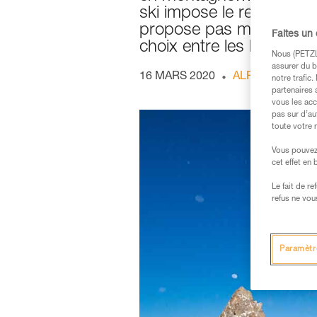
ski impose le recours à 
propose pas moins de tr
Faites un
choix entre les harnais
Nous (PETZL 
assurer du b
16 MARS 2020
ALPINISME
notre trafic
partenaires 
vous les acc
pas sur d’au
toute votre 
Vous pouvez 
cet effet en
Le fait de r
refus ne vou
Paramètr