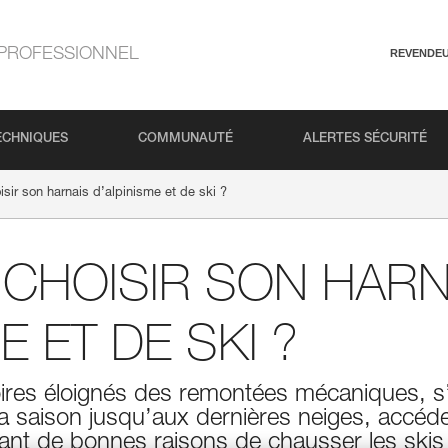
PROFESSIONNEL
REVENDE
ECHNIQUES
COMMUNAUTÉ
ALERTES SÉCURITÉ
ir son harnais d’alpinisme et de ski ?
CHOISIR SON HARN
E ET DE SKI ?
oires éloignés des remontées mécaniques, s’a
la saison jusqu’aux dernières neiges, accéd
nt de bonnes raisons de chausser les skis 