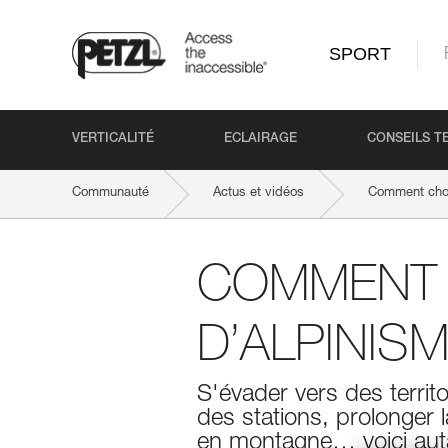
SPORT
VERTICALITÉ
ECLAIRAGE
CONSEILS T
Communauté
Actus et vidéos
Comment chois
COMMENT 
D’ALPINISM
S'évader vers des territ
des stations, prolonger 
en montagne… voici auta