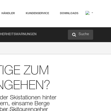
HÄNDLER
KUNDENSERVICE
DOWNLOADS
Suche
CHERHEITSWARNUNGEN
TIGE ZUM
NGEHEN?
der Skistationen hinter
ngern, einsame Berge
Aber Skitourengeher