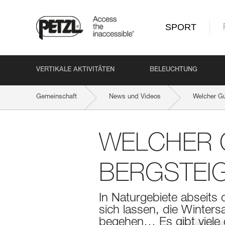
SPORT
VERTIKALE AKTIVITÄTEN
BELEUCHTUNG
Gemeinschaft
News und Videos
Welcher Gu
WELCHER G
BERGSTEI
In Naturgebiete abseits 
sich lassen, die Winters
begehen… Es gibt viele 