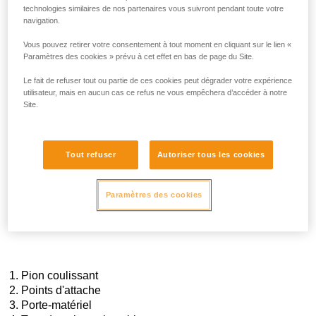
boucles pour le transport et l’organisation de tout
technologies similaires de nos partenaires vous suivront pendant toute votre
l’équipement nécessaire pour les courses techniques. La
navigation.
légèreté n’exclut pas la robustesse. Le harnais FLY dispose
donc de
points d'attache, de sangles et de porte-matériel
Vous pouvez retirer votre consentement à tout moment en cliquant sur le lien «
renforcés
en polyéthylène haute ténacité (PEHD) pour une
Paramètres des cookies » prévu à cet effet en bas de page du Site.
résistance accrue à l'abrasion et aux frottements. FLY, c’est
Le fait de refuser tout ou partie de ces cookies peut dégrader votre expérience
le harnais ultime pour les experts de la montagne.
utilisateur, mais en aucun cas ce refus ne vous empêchera d’accéder à notre
Site.
Tout refuser
Autoriser tous les cookies
Paramètres des cookies
Pion coulissant
Points d'attache
Porte-matériel