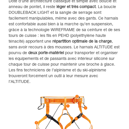
Doté d’une architecture classique et simple avec boucle et
anneau de pontet, il reste
léger et très compact
. La boucle
DOUBLEBACK LIGHT et la sangle de serrage sont
facilement manipulables, même avec des gants. Ce harnais
est confortable aussi bien à la marche qu’en suspension,
grâce à la technologie WIREFRAME de sa ceinture et de ses
tours de cuisse : les fils en PEHD (polyéthylène haute
ténacité) apportent une
répartition optimale de la charge
,
sans avoir recours à des mousses. Le harnais ALTITUDE est
pourvu de
deux porte-matériel
pour transporter et organiser
les équipements et de passants avec intérieur siliconé sur
chaque tour de cuisse pour maintenir une broche à glace.
Les fins techniciens de l’alpinisme et du ski-alpinisme
trouveront forcément un outil à leur mesure avec
l’ALTITUDE.