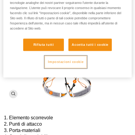
l’organizzazione di tutti gli attrezzi necessari per le salite
tecnologie analoghe dei nostri partner seguiranno l’utente durante la
tecniche. La leggerezza non esclude affatto la robustezza.
navigazione. L’utente può revocare il proprio consenso in qualsiasi momento
L’imbracatura FLY dispone poi di
punti di attacco, fettucce e
facendo clic sul link “Impostazioni cookie”, disponibile nella parte inferiore del
porta-materiali rinforzati
in polietilene ad alta resistenza
Sito web. Il rifiuto di tutti o parte di tali cookie potrebbe compromettere
l’esperienza dell’utente, ma in nessun caso tale rifiuto impedirà all’utente di
(PEHD), per una maggiore tenuta all’abrasione e agli
accedere al Sito web.
sfregamenti. FLY è l’imbracatura definitiva per esperti di
montagna.
Rifiuta tutti
Accetta tutti i cookie
Impostazioni cookie
Elemento scorrevole
Punti di attacco
Porta-materiali