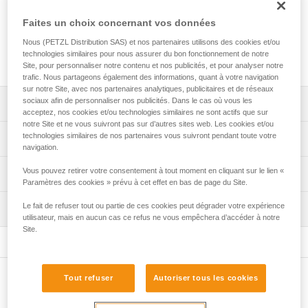
Secours Spéléo Français. Elle permet de transporter un
blessé en position horizontale, verticale ou oblique. Facile à
Faites un choix concernant vos données
manipuler, elle simplifie l'installation du blessé. Elle convient
Nous (PETZL Distribution SAS) et nos partenaires utilisons des cookies et/ou
pour tous les secours techniques sur corde, en particulier
technologies similaires pour nous assurer du bon fonctionnement de notre
ceux effectués en environnement confiné.
Site, pour personnaliser notre contenu et nos publicités, et pour analyser notre
trafic. Nous partageons également des informations, quant à votre navigation
sur notre Site, avec nos partenaires analytiques, publicitaires et de réseaux
sociaux afin de personnaliser nos publicités. Dans le cas où vous les
Descriptif
acceptez, nos cookies et/ou technologies similaires ne sont actifs que sur
notre Site et ne vous suivront pas sur d’autres sites web. Les cookies et/ou
Permet de transporter un blessé en position horizontale,
technologies similaires de nos partenaires vous suivront pendant toute votre
Spécifications techniques
verticale ou oblique, pour s’adapter aux terrains
navigation.
accidentés et étroits.
Matière(s): TPU, polyamide, polyéthylène, aluminium
Vous pouvez retirer votre consentement à tout moment en cliquant sur le lien «
Informations techniques
Facile à manipuler :
Paramètres des cookies » prévu à cet effet en bas de page du Site.
Dimensions: 200 x 50 x 5 cm
- harnais de maintien complet intégré à la civière pour
Notice
Le fait de refuser tout ou partie de ces cookies peut dégrader votre expérience
Poids: 13100 g
sécuriser le blessé,
Inspection
Télécharger le pdf technical-notice-NEST-STEF-2
utilisateur, mais en aucun cas ce refus ne vous empêchera d’accéder à notre
- code couleurs permettant de simplifier l’installation,
Charge maximale autorisée: 150 kg
Site.
Déclaration de conformité
Procédure de vérification EPI
- points de fixation latéraux pré-orientés pour faciliter la
Télécharger le pdf UE-Declaration-S061AA00-S059AA00-
Certification(s): CE
Télécharger le pdf verif-EPI-NEST_STEF-procedure_FR
fermeture des boucles,
NEST-STEF
- réglage simple et rapide, grâce aux boucles
Spécifications référence(s)
Fiche de suivi EPI
automatiques FAST LT PLUS. Le système de
FAQ
Tout refuser
Autoriser tous les cookies
Autres produits
Télécharger le pdf verif-EPI-NEST_STEF-suivi-FR
déverrouillage de la boucle limite le risque d'ouverture
FAQ
Référence : S061AA00
involontaire,
Garantie : 3 ans