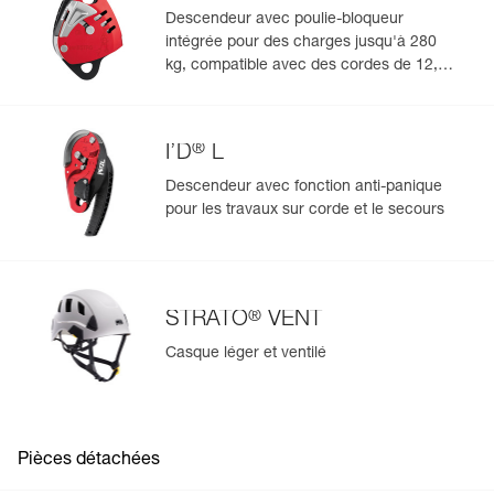
disponible en pièces de rechange.
Descendeur avec poulie-bloqueur
En savoir plus
intégrée pour des charges jusqu'à 280
kg, compatible avec des cordes de 12,5 à
13 mm
®
I’D
L
Descendeur avec fonction anti-panique
pour les travaux sur corde et le secours
®
STRATO
VENT
Casque léger et ventilé
Pièces détachées