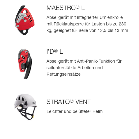
- Transporttasche zum Schutz der Trage.
Sehen Sie sich die Geschichte eines Produkts ab dem
- Set mit vier Längsstangen (Referenz S61904), als
®
MAESTRO
L
Herstellungsdatum an.
Ersatzteile verfügbar.
Abseilgerät mit integrierter Umlenkrolle
mit Rücklaufsperre für Lasten bis zu 280
Mehr erfahren
kg, geeignet für Seile von 12,5 bis 13 mm
®
I’D
L
Abseilgerät mit Anti-Panik-Funktion für
seilunterstützte Arbeiten und
Rettungseinsätze
®
STRATO
VENT
Leichter und belüfteter Helm