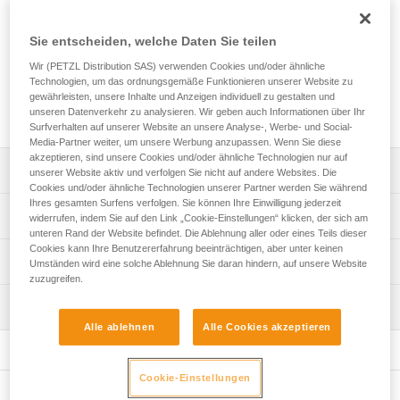
Secours Français (nationale französische
Höhlenrettungsorganisation) entwickelt. Die verletzte Person
kann horizontal, vertikal oder geneigt transportiert werden.
Sie entscheiden, welche Daten Sie teilen
Sie ist einfach zu handhaben und erleichtert das Auflegen
Wir (PETZL Distribution SAS) verwenden Cookies und/oder ähnliche
des Verletzten. Sie ist für die technische Seilrettung
Technologien, um das ordnungsgemäße Funktionieren unserer Website zu
insbesondere in Bereichen mit eingeschränkten
gewährleisten, unsere Inhalte und Anzeigen individuell zu gestalten und
Platzverhältnissen geeignet.
unseren Datenverkehr zu analysieren. Wir geben auch Informationen über Ihr
Surfverhalten auf unserer Website an unsere Analyse-, Werbe- und Social-
Media-Partner weiter, um unsere Werbung anzupassen. Wenn Sie diese
akzeptieren, sind unsere Cookies und/oder ähnliche Technologien nur auf
Leistungsverzeichnis
unserer Website aktiv und verfolgen Sie nicht auf andere Websites. Die
Cookies und/oder ähnliche Technologien unserer Partner werden Sie während
Ihres gesamten Surfens verfolgen. Sie können Ihre Einwilligung jederzeit
Die verletzte Person kann horizontal, vertikal oder geneigt
Technische Spezifikationen
widerrufen, indem Sie auf den Link „Cookie-Einstellungen“ klicken, der sich am
transportiert werden (unwegsames Gelände, Engstellen).
unteren Rand der Website befindet. Die Ablehnung aller oder eines Teils dieser
Cookies kann Ihre Benutzererfahrung beeinträchtigen, aber unter keinen
Einfaches Handling:
Material: TPU, Polyamid, Polyethylen, Aluminium
Technische Informationen
Umständen wird eine solche Ablehnung Sie daran hindern, auf unsere Website
- In die Trage ist ein Komplettgurt zum Sichern der
Gewicht: 13100 g
zuzugreifen.
verletzten Person integriert.
Gebrauchsanleitung
Maximal zulässige Belastung: 150 kg
- Farbliche Kennzeichnungen erleichtern das Auflegen.
Wartung
Das PDF herunterladen technical-notice-NEST-STEF-2
- Speziell ausgerichtete Befestigungspunkte an den Seiten
Alle ablehnen
Alle Cookies akzeptieren
Zertifizierung(en): CE
Konformitätserklärung
Ablauf der PSA-Prüfung
erleichtern das Schließen der Schnallen.
Das PDF herunterladen UE-Declaration-S061AA00-
Das PDF herunterladen verif-EPI-NEST_STEF-
- Einfache, schnelle Einstellung mit den automatischen
Zugrundeliegende Spezifikationen
S059AA00-NEST-STEF
procedure_DE
FAST LT PLUS-Schnallen. Das Entriegelungssystem der
Cookie-Einstellungen
Referenz : S061AA00
Schnalle reduziert das Risiko einer unbeabsichtigten
Häufige Fragen