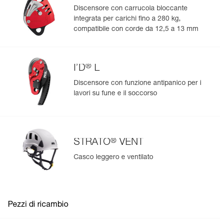
Per saperne di più
Discensore con carrucola bloccante
integrata per carichi fino a 280 kg,
compatibile con corde da 12,5 a 13 mm
®
I’D
L
Discensore con funzione antipanico per i
lavori su fune e il soccorso
®
STRATO
VENT
Casco leggero e ventilato
Pezzi di ricambio