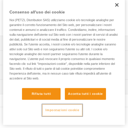
Soccorso Speleologico Francese. Permette di trasportare un
ferito in posizione orizzontale, verticale o inclinata. Di facile
Consenso all'uso dei cookie
di utilizzo, semplifica il posizionamento del ferito. È adatta al
soccorso tecnico su corda, in particolare quello effettuato in
Noi (PETZL Distribution SAS) utilizziamo cookie e/o tecnologie analoghe per
ambiente confinato.
garantire il corretto funzionamento del Sito web, per personalizzare i nostri
contenuti e annunci e analizzare il traffico. Condividiamo, inoltre, informazioni
sulla navigazione dell’utente sul Sito web con i nostri partner di servizi di analisi
dei dati, pubblicitari e di social media al fine di personalizzare le nostre
Descrizione
pubblicità. Se l’utente accetta, i nostri cookie e/o tecnologie analoghe saranno
attivi solo sul Sito web e non seguiranno l’utente su altri siti. I cookie e/o
tecnologie analoghe dei nostri partner seguiranno l’utente durante la
Consente di trasportare un ferito in posizione orizzontale,
Specifiche tecniche
navigazione. L’utente può revocare il proprio consenso in qualsiasi momento
verticale, o inclinata per adattarsi ai terreni accidentati e
facendo clic sul link “Impostazioni cookie”, disponibile nella parte inferiore del
angusti.
Sito web. Il rifiuto di tutti o parte di tali cookie potrebbe compromettere
Materiali: TPU, poliammide, polietilene, alluminio
Informazioni tecniche
l’esperienza dell’utente, ma in nessun caso tale rifiuto impedirà all’utente di
Di facile utilizzo:
Peso: 13100 g
accedere al Sito web.
- imbracatura di posizionamento completa integrata alla
Libretto d'uso
Carico massimo autorizzato: 150 kg
barella per assicurare il ferito,
Ispezione
Scarica il pdf technical-notice-NEST-STEF-2
- codice colori che consente di semplificare l’installazione,
Certificazione(i): CE
Rifiuta tutti
Accetta tutti i cookie
Dichiarazione di conformità
Procedura di verifica del DPI
- punti di attacco laterali preorientati per facilitare la
Scarica il pdf UE-Declaration-S061AA00-S059AA00-
Scarica il pdf verif-EPI-NEST_STEF-procedure_IT
chiusura delle fibbie,
Dettagli codice
NEST-STEF
- regolazione semplice e rapida, grazie alle fibbie
Impostazioni cookie
Verifica del prodotto
Codice : S061AA00
automatiche FAST LT PLUS. Il sistema di sbloccaggio
FAQ
Altri prodotti
Scarica il pdf verif-EPI-NEST_STEF-suivi-IT
Garanzia : 3 anni
della fibbia riduce il rischio di apertura involontaria,
FAQ
Confezione : 1
- fettucce flessibili e di facile utilizzo, anche con i guanti,