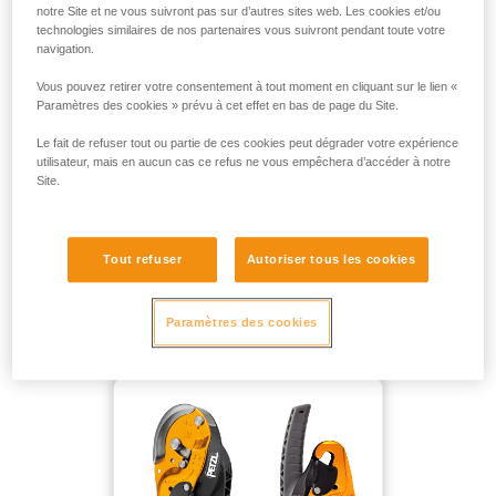
notre Site et ne vous suivront pas sur d’autres sites web. Les cookies et/ou
technologies similaires de nos partenaires vous suivront pendant toute votre
POUR UNE MASSE JUSQU’À 250 KG EN PLEIN VIDE SANS
navigation.
POINT DE RENVOI :
Vous pouvez retirer votre consentement à tout moment en cliquant sur le lien «
Paramètres des cookies » prévu à cet effet en bas de page du Site.
Le fait de refuser tout ou partie de ces cookies peut dégrader votre expérience
utilisateur, mais en aucun cas ce refus ne vous empêchera d’accéder à notre
Site.
Tout refuser
Autoriser tous les cookies
Paramètres des cookies