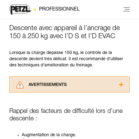
PROFESSIONNEL
Descente avec appareil à l’ancrage de
150 à 250 kg avec I’D S et I’D EVAC
Lorsque la charge dépasse 150 kg, le contrôle de la
descente devient très délicat. Il est recommandé d’utiliser
des techniques d’amélioration du freinage.
AVERTISSEMENTS
Lisez attentivement les notices techniques des
produits utilisés dans ce conseil avant de le
consulter. Vous devez avoir compris les
Rappel des facteurs de difficulté lors d’une
informations de la notice technique pour
descente :
pouvoir comprendre ce complément
d’informations.
Maîtriser ces techniques nécessite une
Augmentation de la charge.