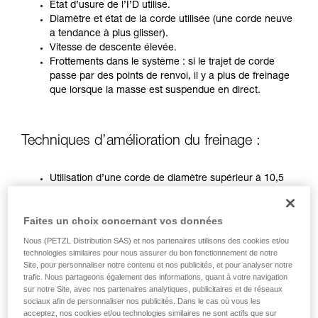
formation et un entraînement spécifique. Validez
État d’usure de l’I’D utilisé.
avec un professionnel votre capacité à refaire
Diamètre et état de la corde utilisée (une corde neuve
la manipulation, seul, en toute sécurité, avant
a tendance à plus glisser).
de la reproduire en autonomie.
Vitesse de descente élevée.
Nous donnons des exemples de techniques
Frottements dans le système : si le trajet de corde
liées à votre activité. Il peut en exister d’autres
passe par des points de renvoi, il y a plus de freinage
que nous ne décrivons pas ici.
que lorsque la masse est suspendue en direct.
Techniques d’amélioration du freinage :
Utilisation d’une corde de diamètre supérieur à 10,5
mm.
Demi-cabestan sur un mousqueton de renvoi à
Faites un choix concernant vos données
l’ancrage.
Manipulation par deux opérateurs (uniquement sur I’D
Nous (PETZL Distribution SAS) et nos partenaires utilisons des cookies et/ou
avant 2019)
technologies similaires pour nous assurer du bon fonctionnement de notre
Site, pour personnaliser notre contenu et nos publicités, et pour analyser notre
trafic. Nous partageons également des informations, quant à votre navigation
Dans les situations les plus critiques, il est nécessaire
sur notre Site, avec nos partenaires analytiques, publicitaires et de réseaux
d’utiliser conjointement ces trois techniques.
sociaux afin de personnaliser nos publicités. Dans le cas où vous les
acceptez, nos cookies et/ou technologies similaires ne sont actifs que sur